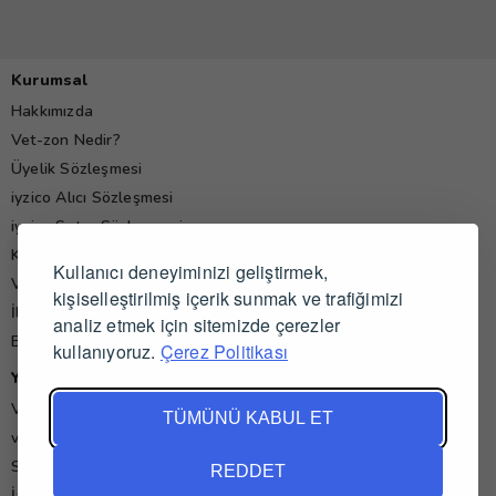
Kurumsal
Hakkımızda
Vet-zon Nedir?
Üyelik Sözleşmesi
iyzico Alıcı Sözleşmesi
iyzico Satıcı Sözleşmesi
Kişisel Verilerin Korunması Politikası
Kullanıcı deneyiminizi geliştirmek,
Veteriner Hekim Yorumları
kişiselleştirilmiş içerik sunmak ve trafiğimizi
İletişim
analiz etmek için sitemizde çerezler
Blog
kullanıyoruz.
Çerez Politikası
Yardım
Veteriner İş İlanları
TÜMÜNÜ KABUL ET
vet-zon'da Alışveriş ve Satış
Sık Sorulan Sorular
REDDET
İade ve İptal Koşulları