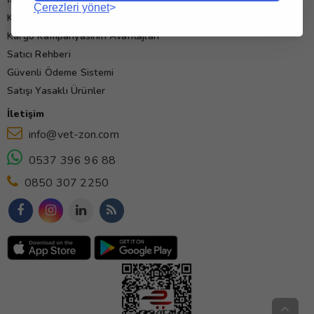
Çerezleri yönet
Kullanım Koşulları
Kargo Kampanyasının Avantajları
Satıcı Rehberi
Güvenli Ödeme Sistemi
Satışı Yasaklı Ürünler
İletişim
info@vet-zon.com
0537 396 96 88
0850 307 2250