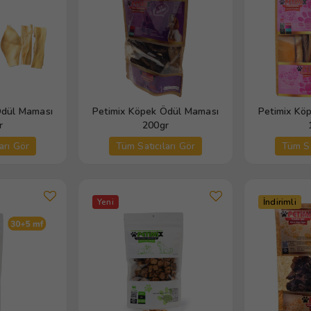
Ödül Maması
Petimix Köpek Ödül Maması
Petimix Kö
r
200gr
arı Gör
Tüm Satıcıları Gör
Tüm Sa
Yeni
İndirimli