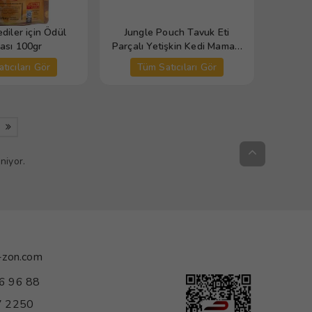
diler için Ödül
Jungle Pouch Tavuk Eti
sı 100gr
Parçalı Yetişkin Kedi Maması
100 gr
tıcıları Gör
Tüm Satıcıları Gör
niyor.
-zon.com
6 96 88
 2250