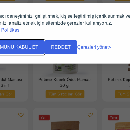
ıcı deneyiminizi geliştirmek, kişiselleştirilmiş içerik sunmak v
Yeni
Yeni
imizi analiz etmek için sitemizde çerezler kullanıyoruz.
Politikası
MÜNÜ KABUL ET
REDDET
Çerezleri yönet
Ödül Maması
Petimix Köpek Ödül Maması
Petimix Kö
+3 mf
30 gr
arı Gör
Tüm Satıcıları Gör
Tüm Sa
Yeni
Yeni