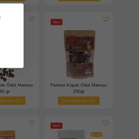
e
Yeni
pek Ödül Maması
Petimix Köpek Ödül Maması
30 gr
250gr
tıcıları Gör
Tüm Satıcıları Gör
Yeni