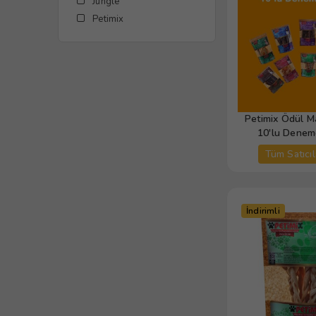
Jungle
Petimix
Petimix Ödül M
10'lu Denem
Tüm Satıcıl
İndirimli