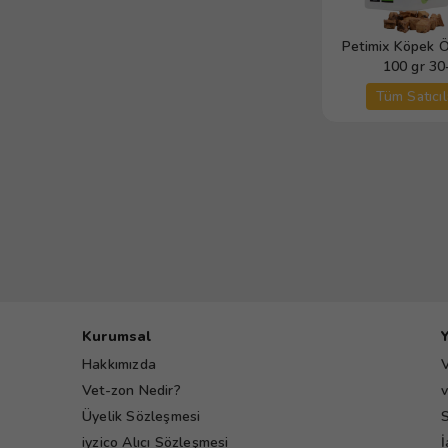
Petimix Köpek 
100 
Tüm Satıcıl
Kurumsal
Hakkımızda
V
Vet-zon Nedir?
v
Üyelik Sözleşmesi
S
iyzico Alıcı Sözleşmesi
İ