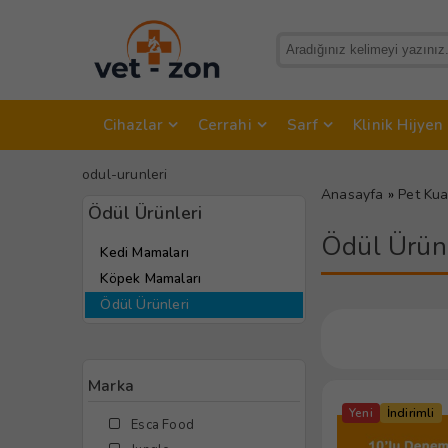
Cihazlar
Cerrahi
Sarf
Klinik Hijyen
odul-urunleri
Anasayfa
»
Pet Kua
Ödül Ürünleri
Ödül Ürünl
Kedi Mamaları
Köpek Mamaları
Ödül Ürünleri
Marka
Yeni
İndirimli
Esca Food