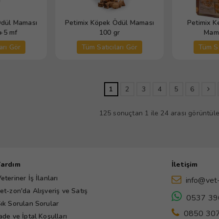
Ödül Maması
Petimix Köpek Ödül Maması
Petimix Ke
gr 30+5 mf
100 gr
Mama
arı Gör
Tüm Satıcıları Gör
Tüm Sa
1
2
3
4
5
6
125 sonuçtan 1 ile 24 arası görüntüle
Yardım
İletişim
eteriner İş İlanları
info@vet
et-zon'da Alışveriş ve Satış
0537 39
ık Sorulan Sorular
0850 307
ade ve İptal Koşulları