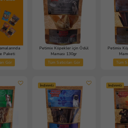
amalarında
Petimix Köpekler için Ödül
Petimix Kö
e Paketi
Maması 130gr
Mama
arı Gör
Tüm Satıcıları Gör
Tüm Sa
İndirimli
İndirimli