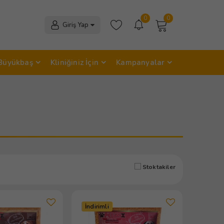
0
0
Giriş Yap
Büyükbaş
Kliniğiniz İçin
Kampanyalar
Stoktakiler
İndirimli