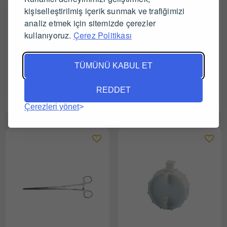
kişiselleştirilmiş içerik sunmak ve trafiğimizi
analiz etmek için sitemizde çerezler
kullanıyoruz.
Çerez Politikası
TÜMÜNÜ KABUL ET
REDDET
Kruuse Üniversal Pistole
Kamar Kızgınlık Dedektörü
0.25 + 0.50 ml
(25 Adet)
Çerezleri yönet