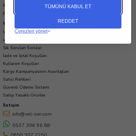
İletişim
TÜMÜNÜ KABUL ET
Blog
REDDET
Yardım
Çerezleri yönet
Veteriner İş İlanları
vet-zon'da Alışveriş ve Satış
Sık Sorulan Sorular
İade ve İptal Koşulları
Kullanım Koşulları
Kargo Kampanyasının Avantajları
Satıcı Rehberi
Güvenli Ödeme Sistemi
Satışı Yasaklı Ürünler
İletişim
info@vet-zon.com
0537 396 96 88
0850 307 2250