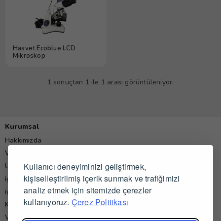
Hasvet Ecoblue LCD
Mikroskop
1 sonuçtan 1 ile 1 arası görüntüleniyor.
Kurumsal
Hakkımızda
Vet-zon Nedir?
Kullanıcı deneyiminizi geliştirmek,
Üyelik Sözleşmesi
kişiselleştirilmiş içerik sunmak ve trafiğimizi
iyzico Alıcı Sözleşmesi
analiz etmek için sitemizde çerezler
iyzico Satıcı Sözleşmesi
kullanıyoruz.
Çerez Politikası
Kişisel Verilerin Korunması Politikası
Veteriner Hekim Yorumları