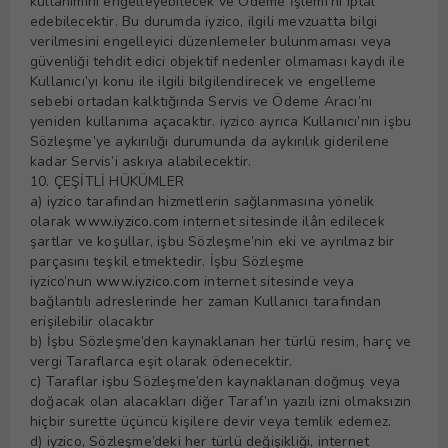
kullanımını engelleyebilecek ve Ödeme İşlemi’ni iptal
edebilecektir. Bu durumda iyzico, ilgili mevzuatta bilgi
verilmesini engelleyici düzenlemeler bulunmaması veya
güvenliği tehdit edici objektif nedenler olmaması kaydı ile
Kullanıcı’yı konu ile ilgili bilgilendirecek ve engelleme
sebebi ortadan kalktığında Servis ve Ödeme Aracı’nı
yeniden kullanıma açacaktır. iyzico ayrıca Kullanıcı’nın işbu
Sözleşme’ye aykırılığı durumunda da aykırılık giderilene
kadar Servis’i askıya alabilecektir.
10. ÇEŞİTLİ HÜKÜMLER
a) iyzico tarafından hizmetlerin sağlanmasına yönelik
olarak
www.iyzico.com
internet sitesinde ilân edilecek
şartlar ve koşullar, işbu Sözleşme’nin eki ve ayrılmaz bir
parçasını teşkil etmektedir. İşbu Sözleşme
iyzico’nun
www.iyzico.com
internet sitesinde veya
bağlantılı adreslerinde her zaman Kullanıcı tarafından
erişilebilir olacaktır
b) İşbu Sözleşme’den kaynaklanan her türlü resim, harç ve
vergi Taraflarca eşit olarak ödenecektir.
c) Taraflar işbu Sözleşme’den kaynaklanan doğmuş veya
doğacak olan alacakları diğer Taraf’ın yazılı izni olmaksızın
hiçbir surette üçüncü kişilere devir veya temlik edemez.
d) iyzico, Sözleşme’deki her türlü değişikliği, internet