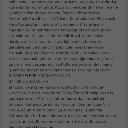
edilmemesi nedeniyle ödeme aracının başkaları tarafından
kullanılması durumunda, Kullanıcı, yetkilendirmediği ödeme
işlemlerinden doğan zararın Ödeme Hizmetleri ve
Elektronik Para İhracı ile Ödeme Kuruluşları ve Elektronik
Para Kuruluşları Hakkında Yönetmelik (“Yönetmelik”)
Madde 45/4’te belirtilen miktar kadar olan bölümünden
sorumludur. Kullanıcı, Yönetmelik’in 44. maddesinin
dördüncü fıkrası uyarınca yaptığı bildirimden sonra
gerçekleşen yetkilendirmediği ödeme işlemlerinden
sorumlu değildir. Ödeme Aracı’nı hileli kullanması veya
bildirim yükümlülüklerini kasten veya ağır ihmalle yerine
getirmemesi durumunda ise Kullanıcı, yetkilendirilmemiş
işlemden doğan zararın tamamından sorumlu olacaktır.
8. ÖDEMELERE İLİŞKİN ESASLAR
8.1. GENEL ESASLAR
a) iyzico, Sözleşme kapsamında Kullanıcı tarafından
kendisine iletilen bedellerin, Onay Tarihi’ni takip eden iş
günü içerisinde Satıcı’ya aktarılmasından sorumludur.
b) iyzico, Kullanıcı tarafından yapılan Ödeme İşlemi’nin
konusu olan tutarın Satıcı’ya aktarılması işleminde
Kullanıcı’dan herhangi bir ücret tahsil etmemektedir ancak
iyzico’nun ücretlendirme koşullarını tek taraflı olarak
değiştirme hakkı saklıdır.