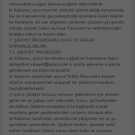
mevzuatlara uygun davranacağının bilincindedir.
b) Kullanıcı, iyzico’nun bir şikâyeti işleme aldığı durumlarda,
Servis kapsamında gerçekleştirdiği işlemlere ilişkin bilgiler
ile kendisine ait sair bilgilerin, şikâyetin çözümü için gerekli
olduğu ölçüde Satıcı ve/veya Pazaryeri’ne iletilebileceğini
bildiğini kabul ve beyan eder.
7. ŞİKÂYET PROSEDÜRÜ, HATA VE ZARAR
SORUMLULUKLARI
7.1. ŞİKÂYET PROSEDÜRÜ
a) Kullanıcı, iyzico tarafından sağlanan hizmetlere ilişkin
şikâyetleri
sikayet@iyzico.com
e-posta adresine e-posta
göndermek suretiyle iletecektir.
b) Kullanıcı tarafından ayrıca Yetkili Personel’e iletişim
telefon numarasından ulaşarak da şikâyet prosedürü
başlatılabilecektir.
c) iyzico, şikâyet konusu sorunun giderilmesi için elinden
gelen en iyi çabayı sarf edecektir. iyzico, şikâyetlerdeki
eksiklikler (bildirim eksiklikleri) ile bağlantılı olarak
meydana gelen gecikmelerden sorumlu olmayacaktır.
d) Kullanıcı tarafından yöneltilecek şikâyetler en az şu
ayrıntıları içereceklerdir: Şikâyet nedeni, işlemde dahil
edilen tarafların listesi, varsa işlem kodu ve sorunun