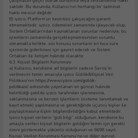
çalışmasını geçici olarak durdurma veya sınırlandırma hakkı
saklıdır. Bu durumda, Kullanıcı’nın herhangi bir tazminat
hakkı mevcut değildir.
B) iyzico, Platform’un kesintisiz çalışacağını garanti
etmemektedir. iyzico, ödemeleri zamanında işleyecek olup,
Sistem Ortakları’ndan kaynaklanan sorunlar nedeniyle, bu
işlemlerin zamanında gerçekleşmemesinden sorumlu
olmamakla birlikte, söz konusu sorunların en kısa süre
içerisinde giderilmesi için gayret edecek ve Sistem
Ortakları ile iletişim halinde olacaktır.
6.3. Kişisel Bilgilerin Korunması
a) Kullanıcı, kendisine ait bilgilerin sadece Servis’in
verilmesini temin amacıyla iyzico Gizlilik&Kişisel Veri
Politikası’nın
https://www.iyzico.com/gizlilik-
politikasi/
adresinde yayınlanan en güncel halinde
belirtildiği şekilde iyzico tarafından işlenmesine,
saklanmasına ve benzeri işlemlerin (sisteme tanımlamak ve
kayıt etmek) yapılmasına ve gerektiğinde üçüncü kişiler ile
paylaşılmasına ilişkin bilgilendirildiğini kabul etmektedir.
iyzico kişisel verilerin “gizli bilgi” olduğunun, kendisine bu
amaçla verilen kişisel bilgilerin gizliliğini temin için gerekli
özeni göstermekle yükümlü olduğunun ve 6698 sayılı
Kişisel Verilen Korunması Kanunu’na ve diğer güncel