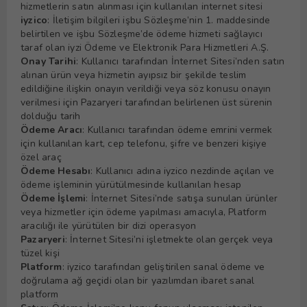
hizmetlerin satın alınması için kullanılan internet sitesi
iyzico
: İletişim bilgileri işbu Sözleşme’nin 1. maddesinde
belirtilen ve işbu Sözleşme’de ödeme hizmeti sağlayıcı
taraf olan iyzi Ödeme ve Elektronik Para Hizmetleri A.Ş.
Onay Tarihi
: Kullanıcı tarafından İnternet Sitesi’nden satın
alınan ürün veya hizmetin ayıpsız bir şekilde teslim
edildiğine ilişkin onayın verildiği veya söz konusu onayın
verilmesi için Pazaryeri tarafından belirlenen üst sürenin
dolduğu tarih
Ödeme Aracı
: Kullanıcı tarafından ödeme emrini vermek
için kullanılan kart, cep telefonu, şifre ve benzeri kişiye
özel araç
Ödeme Hesabı
: Kullanıcı adına iyzico nezdinde açılan ve
ödeme işleminin yürütülmesinde kullanılan hesap
Ödeme İşlemi
: İnternet Sitesi’nde satışa sunulan ürünler
veya hizmetler için ödeme yapılması amacıyla, Platform
aracılığı ile yürütülen bir dizi operasyon
Pazaryeri
: İnternet Sitesi’ni işletmekte olan gerçek veya
tüzel kişi
Platform
: iyzico tarafından geliştirilen sanal ödeme ve
doğrulama ağ geçidi olan bir yazılımdan ibaret sanal
platform