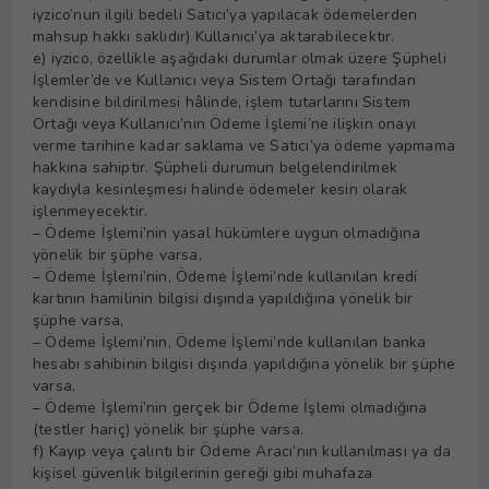
iyzico’nun ilgili bedeli Satıcı’ya yapılacak ödemelerden
mahsup hakkı saklıdır) Kullanıcı’ya aktarabilecektır.
e) iyzico, özellikle aşağıdaki durumlar olmak üzere Şüpheli
İşlemler’de ve Kullanıcı veya Sistem Ortağı tarafından
kendisine bildirilmesi hâlinde, işlem tutarlarını Sistem
Ortağı veya Kullanıcı’nın Ödeme İşlemi’ne ilişkin onayı
verme tarihine kadar saklama ve Satıcı’ya ödeme yapmama
hakkına sahiptir. Şüpheli durumun belgelendirilmek
kaydıyla kesinleşmesi halinde ödemeler kesin olarak
işlenmeyecektir.
– Ödeme İşlemi’nin yasal hükümlere uygun olmadığına
yönelik bir şüphe varsa,
– Ödeme İşlemi’nin, Ödeme İşlemi’nde kullanılan kredi
kartının hamilinin bilgisi dışında yapıldığına yönelik bir
şüphe varsa,
– Ödeme İşlemi’nin, Ödeme İşlemi’nde kullanılan banka
hesabı sahibinin bilgisi dışında yapıldığına yönelik bir şüphe
varsa,
– Ödeme İşlemi’nin gerçek bir Ödeme İşlemi olmadığına
(testler hariç) yönelik bir şüphe varsa.
f) Kayıp veya çalıntı bir Ödeme Aracı’nın kullanılması ya da
kişisel güvenlik bilgilerinin gereği gibi muhafaza