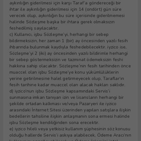
aykırılığın giderilmesi için karşı Taraf’a göndereceği bir
ihtar ile aykırılığın giderilmesi için 14 (ondört) gün süre
verecek olup, aykırılığın bu süre içerisinde giderilmemesi
halinde Sözleşme başka bir ihtara gerek olmaksızın
feshedilmiş sayılacaktır.
c) Kullanıcı, işbu Sözleşme’yi, herhangi bir sebep
bildirmeksizin, her zaman 1 (bir) ay öncesinden yazılı fesih
ihbarında bulunmak kaydıyla feshedebilecektir. iyzico ise,
Sözleşme’yi 2 (iki) ay öncesinden yazılı bildirimle herhangi
bir sebep göstermeksizin ve tazminat ödemeksizin feshi
hakkına sahip olacaktır. Sözleşme’nin fesih tarihinden önce
muaccel olan işbu Sözleşme’ye konu yükümlülüklerin
yerine getirilmesine halel getirmeyecek olup, Taraflar’ın
fesih tarihine kadar muaccel olan alacak hakları saklıdır.
d) iyzico’nun işbu Sözleşme kapsamındaki Servis’i
sunmasına imkan tanıyan izin ve lisansların herhangi bir
şekilde ortadan kalkması ve/veya Pazaryeri ile iyzico
arasındaki İnternet Sitesi üzerinden yapılan satışlara ilişkin
bedellerin tahsiline ilişkin anlaşmanın sona ermesi halinde
işbu Sözleşme kendiliğinden sona erecektir.
e) iyzico hileli veya yetkisiz kullanım şüphesinin söz konusu
olduğu hallerde Servis’i askıya alabilecek, Ödeme Aracı’nın