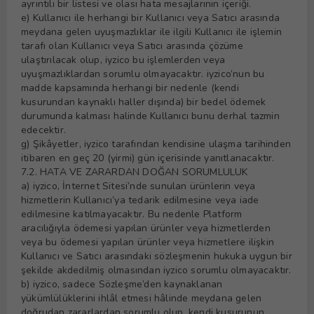
ayrıntılı bir listesi ve olası hata mesajlarının içeriği.
e) Kullanıcı ile herhangi bir Kullanıcı veya Satıcı arasında
meydana gelen uyuşmazlıklar ile ilgili Kullanıcı ile işlemin
tarafı olan Kullanıcı veya Satıcı arasında çözüme
ulaştırılacak olup, iyzico bu işlemlerden veya
uyuşmazlıklardan sorumlu olmayacaktır. iyzico’nun bu
madde kapsamında herhangi bir nedenle (kendi
kusurundan kaynaklı haller dışında) bir bedel ödemek
durumunda kalması halinde Kullanıcı bunu derhal tazmin
edecektir.
g) Şikâyetler, iyzico tarafından kendisine ulaşma tarihinden
itibaren en geç 20 (yirmi) gün içerisinde yanıtlanacaktır.
7.2. HATA VE ZARARDAN DOĞAN SORUMLULUK
a) iyzico, İnternet Sitesi’nde sunulan ürünlerin veya
hizmetlerin Kullanıcı’ya tedarik edilmesine veya iade
edilmesine katılmayacaktır. Bu nedenle Platform
aracılığıyla ödemesi yapılan ürünler veya hizmetlerden
veya bu ödemesi yapılan ürünler veya hizmetlere ilişkin
Kullanıcı ve Satıcı arasındaki sözleşmenin hukuka uygun bir
şekilde akdedilmiş olmasından iyzico sorumlu olmayacaktır.
b) iyzico, sadece Sözleşme’den kaynaklanan
yükümlülüklerini ihlâl etmesi hâlinde meydana gelen
doğrudan zararlardan sorumlu olup, kendi kusurunun