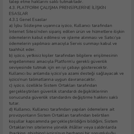
talep etme haklarını saklı tutmaktadır.
4.3. PLATFORM ÇALIŞMA PRENSİPLERİNE İLİŞKİN
ESASLAR
4.3.1 Genel Esaslar
a) İşbu Sözleşme uyarınca iyzico, Kullanıcı tarafından
İnternet Sitesi’nden sipariş edilen ürün ve hizmetlere ilişkin
ödemelerin kabul edilmesi ve işleme alınması ve Satıcı’ya
ödemelerin yapılması amacıyla Servis sunmayı kabul ve
taahhüt eder.
b) iyzico, yetkisiz kişiler tarafından bilgilere erişilmesinin
engellenmesi amacıyla Platform’u gerekli güvenlik
seviyesinde tutmak için en iyi çabayı gösterecektir.
Kullanıcı bu anlamda iyzico’ya azami desteği sağlayacak ve
iyzico’nun talimatlarına uygun davranacaktır.
c) iyzico, özellikle Sistem Ortakları tarafından
gerçekleştirilen güvenlik standardı değişikliklerinin
sonucunda güvenlik standardını değiştirme hakkını saklı
tutar.
d) Kullanıcı, Kullanıcı tarafından yapılan ödemelere ait
provizyonların Sistem Ortakları tarafından belirtilen
koşullar kapsamında gerçekleştirildiğini bildiğini, Sistem
Ortakları’nın sitelerine yönelik ihlâller veya saldırılarda
(hacking, phishing) iyzico’nun herhangi bir sorumluluğu