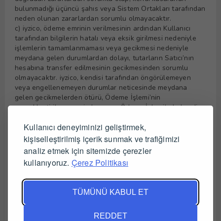
bulunmadığı üçüncü şahıs veya Sistem Ortakları tarafından
neden olunan zararlardan sorumlu olmayacaktır.
c) iyzico, ödeme emrinin verilmesinin ardından Kullanıcı
tarafından bilgilerin hatalı veya eksik girilmesi nedeniyle
işlemlerin tamamlanmaması veya gecikmesi nedeniyle
meydana gelen durumlardan dolayı, tutarların Satıcı’nın
hesabına transfer edilmesinin gecikmesinden sorumlu
olmayacaktır. iyzico, kendisi tarafından öngörülemeyen
veya engellenemeyen durumlar neticesinde meydana
gelen gecikmelerden ötürü, Ödeme İşlemi’nin
gerçekleştirilememesinden veya Ödeme İşlemi’nde kendi
kusuru dışında hata meydana gelmesinden veya bunların
Kullanıcı deneyiminizi geliştirmek,
sonucunda meydana gelen zararlardan sorumlu
olmayacaktır.
kişiselleştirilmiş içerik sunmak ve trafiğimizi
d) Kullanıcı’nın işbu Sözleşme kapsamındaki herhangi bir
analiz etmek için sitemizde çerezler
taahhüt veya yükümlülüğüne aykırı davranmayacak;
kullanıyoruz.
Çerez Politikası
davranması, yasaları veya herhangi bir üçüncü kişinin
haklarını ihlal etmesi nedeniyle iyzico’nun, görevlilerinin,
yöneticilerinin ve çalışanlarının bir zarara uğraması yahut
TÜMÜNÜ KABUL ET
yasal, idari veya cezai bir yaptırıma tabi tutulması halinde
ilgili tutarlar (avukatlık ücretleri de dahil) ilk talepte
ödenmek üzere ferileri ile birlikte Kullanıcı’ya rücu
REDDET