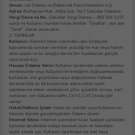
Unvan
: iyzi Ödeme ve Elektronik Para Hizmetleri A.Ş.
Adres
: Burhaniye Mah. Atilla Sok. No:7 Üsküdar İstanbul
Vergi Daire ve No
.: Üsküdar Vergi Dairesi – 483 034 3157
iyzico ve Kullanıcı bundan böyle birlikte “Taraflar”, ayrı ayrı
“Taraf” olarak anılacaktır.
2. TANIMLAR
Kullanıcı
: İnternet Sitesi üzerinden işbu Sözleşme
kapsamında sunulan servisler aracılığı ile mal veya hizmet
alımı yapan ve bu amaçla Servis’ten faydalanan gerçek
veya tüzel kişi,
Hassas Ödeme Verisi
: Kullanıcı tarafından ödeme emrinin
verilmesinde veya Kullanıcı’nın kimliğinin doğrulanmasında
kullanılan, ele geçirilmesi veya değiştirilmesi halinde
dolandırıcılık ya da kullanıcılar adına sahte işlem
yapılmasına imkan verebilecek şifre, güvenlik sorusu, kart
numarası, son kullanma tarihi, CVV2, CVC2 kodu gibi
veriler
Hatalı/Yetkisiz İşlem
: Hatalı bir şekilde veya Kullanıcı’nın
talimatı dışında gerçekleştirilen Ödeme İşlemi
İnternet Sitesi
: İnternet üzerinden ticari faaliyet yürütülen,
Satıcılar tarafından satışa sunulan ürün ve hizmetleri
teşhir etmek için, Kullanıcı tarafından ise mal veya