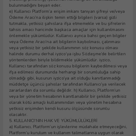
bulunmadığını beyan eder.
e) Kullanıcı Platform’a erişim imkanı tanıyan şifreyi ve/veya
Ödeme Aracı’na ilişkin temin ettiği bilgileri (varsa) gizli
tutmakla, yetkisiz şahıslara ifşa etmemekle ve bu şifrelerin
tahsis amacı haricinde başkaca amaçlar için kullanılmasını
önlemekle yükümlüdür. Kullanıcı ayrıca bahsi geçen bilgiler
veya Ödeme Aracı’na ait bilgilerin kaybolması, çalınması
veya yetkisiz bir şekilde kullanımının söz konusu olması
halinde durumu derhal iyzico’ya işbu Sözleşme’de belirtilen
yöntemlerden biriyle bildirmekle yükümlüdür. iyzico,
Kullanıcı tarafından söz konusu bilgilerin kaybedilmesi veya
ifşa edilmesi durumunda herhangi bir sorumluluğa sahip
olmadığı gibi, kusurun iyzico’ya ait olduğu kanıtlanmadığı
müddetçe üçüncü şahıslar tarafından Kullanıcı’ya verilecek
zararlardan da sorumlu değildir. h) Kullanıcı, Platform’un
veya bir yönetim hesabının kanıtlanabilir bir şekilde yetkisiz
olarak kötü amaçlı kullanımından veya yönetim hesabına
yetkisiz erişimden kendi kusuru ölçüsünde sorumlu
olacaktır.
5. KULLANICI’NIN HAK VE YÜKÜMLÜLÜKLERİ
a) Kullanıcı, Platform’un işlevlerine müdahale etmeyeceğini,
Platform’u kurulum ve kullanım talimatlarına uygun olarak