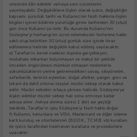
sitesinde ilân edebilir ve/veya yeni sürümlerini
yayınlayabilir. Değişikliklere ilişkin olarak iyzico, değişikliğin
kapsamı, yürürlük tarihi ve Kullanıcı’nın fesih hakkına ilişkin
bilgileri içeren bildirimi yürürlüğe girme tarihinden 30 (otuz)
gün önce Kullanıcı’ya iletir. Bu durumda Kullanıcı’nın
Sözleşme’yi herhangi bir ücret ödemeksizin feshetme hakkı
saklı olup belirtilen 30 (otuz) günlük süre içinde itiraz
edilmemesi halinde değişiklik kabul edilmiş sayılacaktır.
e) Taraflar’ın, kendi iradeleri dışında gerçekleşen,
müdahale imkanları bulunmayan ve makul bir şekilde
önceden öngörülmesi mümkün olmayan nedenlerle
yükümlülüklerini yerine getiremedikleri savaş, sıkıyönetim,
seferberlik, terörist eylemler, doğal afetler, yangın, grev ve
lokavt da dahil istisnai olaylar mücbir sebep olarak kabul
edilir. Mücbir sebebin ortaya çıkması halinde, Sözleşme’ye
ilişkin edimler mücbir sebep hali sona erinceye kadar
askıya alınır. Askıya alınma süresi 1 (bir) ayı geçtiği
takdirde, Taraflar’ın işbu Sözleşme’yi fesih hakkı doğar.
f) Kullanıcı, kanunlara ve VISA, Mastercard ve diğer ödeme
kartı kuruluş ve otoritelerinin (B.D.D.K., T.C.M.B. vb) kuralları
ile iyzico tarafından hazırlanan kurallara ve prosedürlere
uyacaktır.