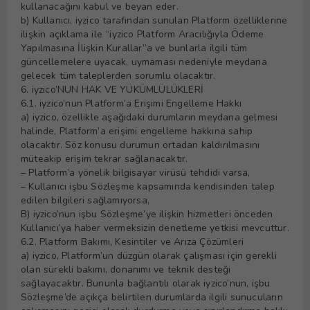
kullanacağını kabul ve beyan eder.
b) Kullanıcı, iyzico tarafından sunulan Platform özelliklerine
ilişkin açıklama ile “iyzico Platform Aracılığıyla Ödeme
Yapılmasına İlişkin Kurallar”a ve bunlarla ilgili tüm
güncellemelere uyacak, uymaması nedeniyle meydana
gelecek tüm taleplerden sorumlu olacaktır.
6. iyzico’NUN HAK VE YÜKÜMLÜLÜKLERİ
6.1. iyzico’nun Platform’a Erişimi Engelleme Hakkı
a) iyzico, özellikle aşağıdaki durumların meydana gelmesi
halinde, Platform’a erişimi engelleme hakkına sahip
olacaktır. Söz konusu durumun ortadan kaldırılmasını
müteakip erişim tekrar sağlanacaktır.
– Platform’a yönelik bilgisayar virüsü tehdidi varsa,
– Kullanıcı işbu Sözleşme kapsamında kendisinden talep
edilen bilgileri sağlamıyorsa,
B) iyzico’nun işbu Sözleşme’ye ilişkin hizmetleri önceden
Kullanıcı’ya haber vermeksizin denetleme yetkisi mevcuttur.
6.2. Platform Bakımı, Kesintiler ve Arıza Çözümleri
a) iyzico, Platform’un düzgün olarak çalışması için gerekli
olan sürekli bakımı, donanımı ve teknik desteği
sağlayacaktır. Bununla bağlantılı olarak iyzico’nun, işbu
Sözleşme’de açıkça belirtilen durumlarda ilgili sunucuların