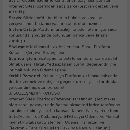
Satıcı
: Ödeme İşlemi’ne konu fonun ulaşması istenilen,
İnternet Sitesi üzerinden satış gerçekleştiren gerçek veya
tüzel kişi
Servis
: Sözleşme’de belirlenen hüküm ve koşullar
çerçevesinde Kullanıcı’ya sunulacak olan hizmeti
Sistem Ortağı
: Platform aracılığı ile ödemelerin işlenmesi
konusunda işbirliğinde bulunulan banka veya finans
kuruluşu
Sözleşme
: Kullanıcı ile akdedilen işbu Sanal Platform
Kullanım Çerçeve Sözleşmesi
Şüpheli İşlem
: Sözleşme ile belirlenen durumlar da dahil
olmak üzere, Hatalı/Yetkisiz İşlem olarak değerlendirilme
ihtimali bulunan Ödeme İşlemi
Yetkili Personel
: Kullanıcı’ya Platform kullanımı hakkında
destek vermek ve iletişime geçmek üzere iyzico tarafından
yetkilendirilmiş olan personel
3. SÖZLEŞMENİN KONUSU
İnternet Sitesi üzerinde Pazaryeri tarafından işletilmekte
olan sanal pazaryerinde ödeme hizmetleri iyzico tarafından
sunulmaktadır. iyzico, bu kapsamda hem Pazaryeri’ne hem
Satıcı’ya hem de Kullanıcı’ya 6493 sayılı Ödeme ve Menkul
Kıymet Mutabakat Sistemleri, Ödeme Hizmetleri ve
Elektronik Para Kuruluşları Hakkında Kanun (“Kanun”)