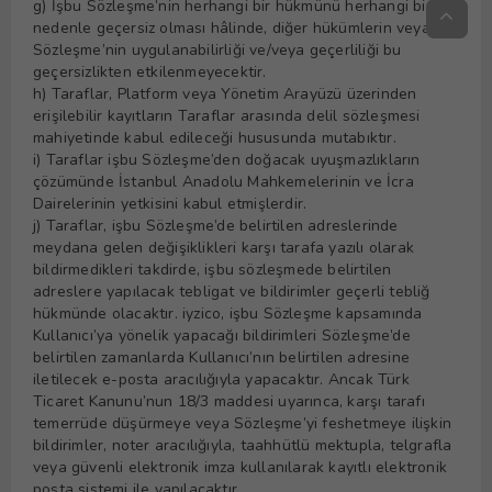
g) İşbu Sözleşme’nin herhangi bir hükmünü herhangi bir
nedenle geçersiz olması hâlinde, diğer hükümlerin veya
Sözleşme’nin uygulanabilirliği ve/veya geçerliliği bu
geçersizlikten etkilenmeyecektir.
h) Taraflar, Platform veya Yönetim Arayüzü üzerinden
erişilebilir kayıtların Taraflar arasında delil sözleşmesi
mahiyetinde kabul edileceği hususunda mutabıktır.
i) Taraflar işbu Sözleşme’den doğacak uyuşmazlıkların
çözümünde İstanbul Anadolu Mahkemelerinin ve İcra
Dairelerinin yetkisini kabul etmişlerdir.
j) Taraflar, işbu Sözleşme’de belirtilen adreslerinde
meydana gelen değişiklikleri karşı tarafa yazılı olarak
bildirmedikleri takdirde, işbu sözleşmede belirtilen
adreslere yapılacak tebligat ve bildirimler geçerli tebliğ
hükmünde olacaktır. iyzico, işbu Sözleşme kapsamında
Kullanıcı’ya yönelik yapacağı bildirimleri Sözleşme’de
belirtilen zamanlarda Kullanıcı’nın belirtilen adresine
iletilecek e-posta aracılığıyla yapacaktır. Ancak Türk
Ticaret Kanunu’nun 18/3 maddesi uyarınca, karşı tarafı
temerrüde düşürmeye veya Sözleşme’yi feshetmeye ilişkin
bildirimler, noter aracılığıyla, taahhütlü mektupla, telgrafla
veya güvenli elektronik imza kullanılarak kayıtlı elektronik
posta sistemi ile yapılacaktır.