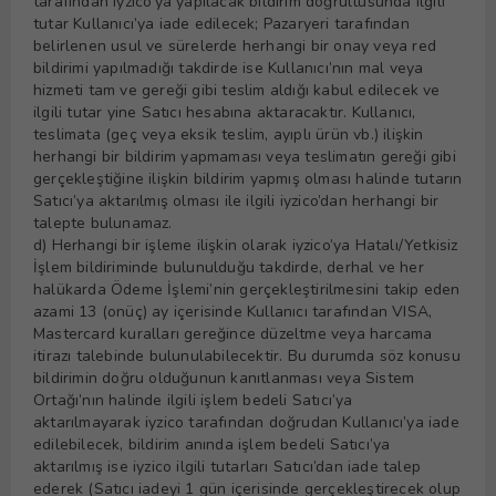
tarafından iyzico’ya yapılacak bildirim doğrultusunda ilgili
tutar Kullanıcı’ya iade edilecek; Pazaryeri tarafından
belirlenen usul ve sürelerde herhangi bir onay veya red
bildirimi yapılmadığı takdirde ise Kullanıcı’nın mal veya
hizmeti tam ve gereği gibi teslim aldığı kabul edilecek ve
ilgili tutar yine Satıcı hesabına aktaracaktır. Kullanıcı,
teslimata (geç veya eksik teslim, ayıplı ürün vb.) ilişkin
herhangi bir bildirim yapmaması veya teslimatın gereği gibi
gerçekleştiğine ilişkin bildirim yapmış olması halinde tutarın
Satıcı’ya aktarılmış olması ile ilgili iyzico’dan herhangi bir
talepte bulunamaz.
d) Herhangi bir işleme ilişkin olarak iyzico’ya Hatalı/Yetkisiz
İşlem bildiriminde bulunulduğu takdirde, derhal ve her
halükarda Ödeme İşlemi’nin gerçekleştirilmesini takip eden
azami 13 (onüç) ay içerisinde Kullanıcı tarafından VISA,
Mastercard kuralları gereğince düzeltme veya harcama
itirazı talebinde bulunulabilecektir. Bu durumda söz konusu
bildirimin doğru olduğunun kanıtlanması veya Sistem
Ortağı’nın halinde ilgili işlem bedeli Satıcı’ya
aktarılmayarak iyzico tarafından doğrudan Kullanıcı’ya iade
edilebilecek, bildirim anında işlem bedeli Satıcı’ya
aktarılmış ise iyzico ilgili tutarları Satıcı’dan iade talep
ederek (Satıcı iadeyi 1 gün içerisinde gerçekleştirecek olup