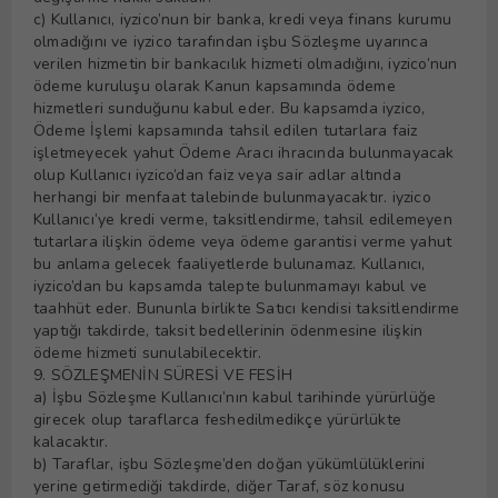
c) Kullanıcı, iyzico’nun bir banka, kredi veya finans kurumu
olmadığını ve iyzico tarafından işbu Sözleşme uyarınca
verilen hizmetin bir bankacılık hizmeti olmadığını, iyzico’nun
ödeme kuruluşu olarak Kanun kapsamında ödeme
hizmetleri sunduğunu kabul eder. Bu kapsamda iyzico,
Ödeme İşlemi kapsamında tahsil edilen tutarlara faiz
işletmeyecek yahut Ödeme Aracı ihracında bulunmayacak
olup Kullanıcı iyzico’dan faiz veya sair adlar altında
herhangi bir menfaat talebinde bulunmayacaktır. iyzico
Kullanıcı’ye kredi verme, taksitlendirme, tahsil edilemeyen
tutarlara ilişkin ödeme veya ödeme garantisi verme yahut
bu anlama gelecek faaliyetlerde bulunamaz. Kullanıcı,
iyzico’dan bu kapsamda talepte bulunmamayı kabul ve
taahhüt eder. Bununla birlikte Satıcı kendisi taksitlendirme
yaptığı takdirde, taksit bedellerinin ödenmesine ilişkin
ödeme hizmeti sunulabilecektir.
9. SÖZLEŞMENİN SÜRESİ VE FESİH
a) İşbu Sözleşme Kullanıcı’nın kabul tarihinde yürürlüğe
girecek olup taraflarca feshedilmedikçe yürürlükte
kalacaktır.
b) Taraflar, işbu Sözleşme’den doğan yükümlülüklerini
yerine getirmediği takdirde, diğer Taraf, söz konusu