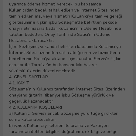
uyarınca ödeme hizmeti verecek, bu kapsamda
Kullanıcı’dan bedeli tahsil edilen ve İnternet Sitesi’nden
temin edilen mal veya hizmetin Kullanıcı’ya tam ve gereği
gibi teslimine ilişkin işbu Sözleşme’de belirtilen şekilde
onayın alınmasına kadar Kullanıcı’nın Ödeme Hesabı’nda
tutulan bedelleri, Onay Tarihi’nde Satıcı’nın Ödeme
Hesabına aktaracaktır.
İşbu Sözleşme, yukarıda belirtilen kapsamda Kullanıcı’ya
İnternet Sitesi üzerinden satın aldığı ürün ve hizmetlerin
bedellerinin Satıcı’ya aktarımı için sunulan Servis’e ilişkin
esaslar ile Taraflar’ın bu kapsamdaki hak ve
yükümlülüklerini düzenlemektedir.
4. GENEL ŞARTLAR
4.1. KAYIT
Sözleşme’nin Kullanıcı tarafından İnternet Sitesi üzerinden
onaylandığı tarih itibariyle işbu Sözleşme yürürlük ve
geçerlilik kazanacaktır.
4.2. KULLANIM KOŞULLARI
a) Kullanıcı Servis’i ancak Sözleşme yürürlüğe girdikten
sonra kullanabilecektir.
b) iyzico, Kullanıcı’yı telefon ile arama ve Pazaryeri
tarafından iletilen bilgileri doğrulama, ek bilgi ve belge