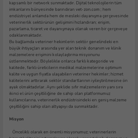
kapsamlı bir network sunmaktadır. Dijital teknolojilerin tüm
imkanlarını bünyesinde barındıran
vet-zon.com
; hem
endüstriyel anlamda hem de mesleki dayanışma çerçevesinde
veterinerlik sektörünün gelişimini hızlandıran; erişim,
pazarlama, ticaret ve dayanışmaya olanak veren bir çerçeveye
odaklanmaktadır.
Bu bağlamda veteriner hekimlerin sektör genelindeki en
büyük ihtiyaçları arasında yer alan teknik donanım ve klinik
malzemelere erişimini kolaylaştırma misyonunu
üstlenmektedir. Böylelikle onlarca farklı kategoride ve
kalitede, farklı üreticilerin medikal malzemelerine optimum
kalite ve uygun fiyatla ulaşabilen veteriner hekimler; hizmet
kalitelerini arttırarak sektör standartlarının iyileştirilmesine ön
ayak olmaktadırlar. Aynı şeklide sıfır malzemelerin yanı sıra
ikinci el ürün çeşitliliğine de sahip olan platformumuz
kullanıcılarına, veterinerlik endüstrisindeki en geniş malzeme
çeşitliliğini sahip olan altyapıyı da sunmaktadır.
Misyon
Öncelikli olarak en önemli misyonumuz; veterinerlerin