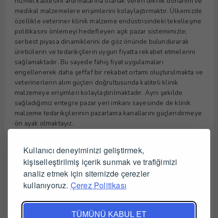
hizmet kalitesini artırmalarına olanak veren teknik donanım ve
medikal malzemelere erişimlerini kolaylaştırmaktır. Ülkemizde
özellikle veteriner klinik malzeme endüstrisindeki tekelleşme
politikasını önlemeyi hedefleyen açık pazar sistemimizle;
serbest piyasa dinamiklerini de göz önünde bulundurarak
üreticilerin ve tedarikçilerin uygun fiyatta rekabet etmelerini
sağlamaktadır. Bu sayede fahiş fiyat uygulamaları
engellenerek daha şeffaf bir rekabet ortamı oluşturulmakta ve
veterinerlerin alım güçleri doğrultusunda kaliteli klinik
malzemeye erişimleri kolaylaştırılmaktadır. Aynı şekilde
sağladığımız entegre pazar yeri imkanı sayesinde de klinik
malzeme tedarikçilerinin pazarlama kanallarını güçlendirmeye
ön ayak olmaktayız.
Vizyon
Kullanıcı deneyiminizi geliştirmek,
kişiselleştirilmiş içerik sunmak ve trafiğimizi
Yenilikçi vizyonumuz ve sektör dinamiklerini yeniden
analiz etmek için sitemizde çerezler
şekillendiren stratejimiz ile ülkemiz için önemli bir endüstri
kullanıyoruz.
Çerez Politikası
olan veterinerlik sektörünün gelişimini hızlandırmaya
odaklanıyoruz. Önümüzdeki 5 sene içerisinde sunduğumuz
kapsamlı pazar yeri platformumuzla hem tedarikçiler hem de
TÜMÜNÜ KABUL ET
veterinerler arasındaki al sat işlemlerini arttırmayı böylelikle