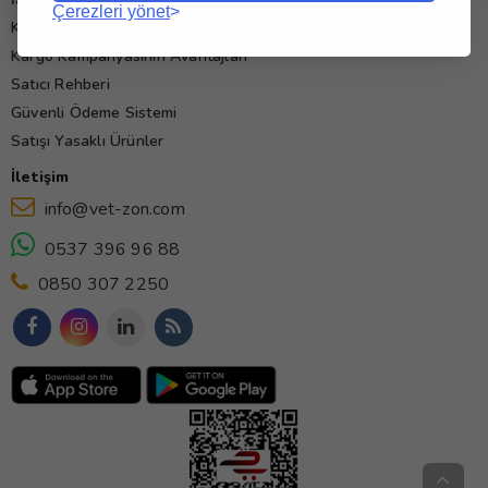
Çerezleri yönet
Kullanım Koşulları
Kargo Kampanyasının Avantajları
Satıcı Rehberi
Güvenli Ödeme Sistemi
Satışı Yasaklı Ürünler
İletişim
info@vet-zon.com
0537 396 96 88
0850 307 2250