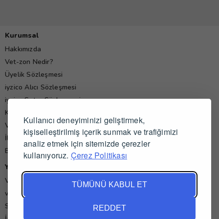
Kurumsal
Hakkımızda
Vet-zon Nedir?
Üyelik Sözleşmesi
iyzico Alıcı Sözleşmesi
iyzico Satıcı Sözleşmesi
Kişisel Verilerin Korunması Politikası
Kullanıcı deneyiminizi geliştirmek,
Veteriner Hekim Yorumları
kişiselleştirilmiş içerik sunmak ve trafiğimizi
İletişim
analiz etmek için sitemizde çerezler
Blog
kullanıyoruz.
Çerez Politikası
Yardım
Veteriner İş İlanları
TÜMÜNÜ KABUL ET
vet-zon'da Alışveriş ve Satış
Sık Sorulan Sorular
REDDET
İade ve İptal Koşulları