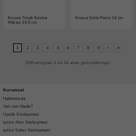
Kruuse Tırnak Kesme
Kruuse Sütür Pensi 14 cm
Makası 16,5 cm
1
2
3
4
5
6
7
8
9
208 sonuçtan 1 ile 24 arası görüntüleniyor.
Kurumsal
Hakkımızda
Vet-zon Nedir?
Üyelik Sözleşmesi
iyzico Alıcı Sözleşmesi
iyzico Satıcı Sözleşmesi