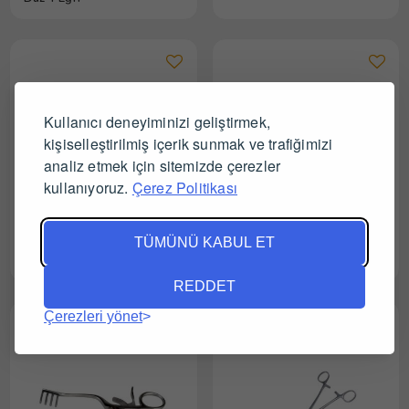
Kullanıcı deneyiminizi geliştirmek,
kişiselleştirilmiş içerik sunmak ve trafiğimizi
analiz etmek için sitemizde çerezler
kullanıyoruz.
Çerez Politikası
TÜMÜNÜ KABUL ET
Makaslı Portegü 14 cm + 16
Lister Bandaj Makası 20 cm
cm İkili Set
REDDET
Çerezleri yönet