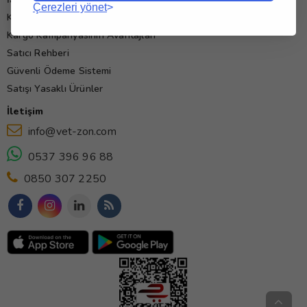
Çerezleri yönet
Kullanım Koşulları
Kargo Kampanyasının Avantajları
Satıcı Rehberi
Güvenli Ödeme Sistemi
Satışı Yasaklı Ürünler
İletişim
info@vet-zon.com
0537 396 96 88
0850 307 2250