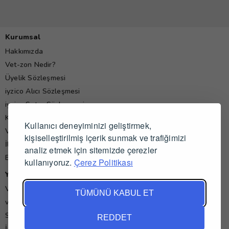
Kurumsal
Hakkımızda
Vet-zon Nedir?
Üyelik Sözleşmesi
iyzico Alıcı Sözleşmesi
iyzico Satıcı Sözleşmesi
Kişisel Verilerin Korunması Politikası
Kullanıcı deneyiminizi geliştirmek,
Veteriner Hekim Yorumları
kişiselleştirilmiş içerik sunmak ve trafiğimizi
İletişim
analiz etmek için sitemizde çerezler
Blog
kullanıyoruz.
Çerez Politikası
Yardım
Veteriner İş İlanları
TÜMÜNÜ KABUL ET
vet-zon'da Alışveriş ve Satış
Sık Sorulan Sorular
REDDET
İade ve İptal Koşulları