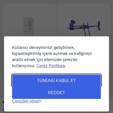
Kullanıcı deneyiminizi geliştirmek,
kişiselleştirilmiş içerik sunmak ve trafiğimizi
Socorex Otomatik Enjektör
Socorex Otomatik Enjektör
analiz etmek için sitemizde çerezler
Camı 5 ml
Şişe Adaptörlü 1 ml
kullanıyoruz.
Çerez Politikası
Tüm Satıcıları Gör
Tüm Satıcıları Gör
TÜMÜNÜ KABUL ET
REDDET
Çerezleri yönet
Kurumsal
Hakkımızda