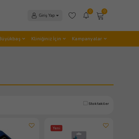
0
0
Giriş Yap
Büyükbaş
Kliniğiniz İçin
Kampanyalar
Stoktakiler
Yeni