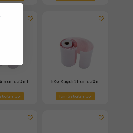
e
ı 5 cm x 30 mt
EKG Kağidı 11 cm x 30 m
tıcıları Gör
Tüm Satıcıları Gör