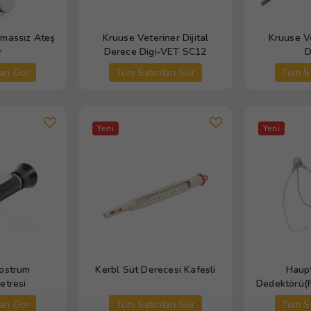
emassız Ateş
Kruuse Veteriner Dijital
Kruuse Ve
r
Derece Digi-VET SC12
D
arı Gör
Tüm Satıcıları Gör
Tüm Sa
Yeni
Yeni
ostrum
Kerbl Süt Derecesi Kafesli
Haup
etresi
Dedektörü(
Ste
arı Gör
Tüm Satıcıları Gör
Tüm Sa