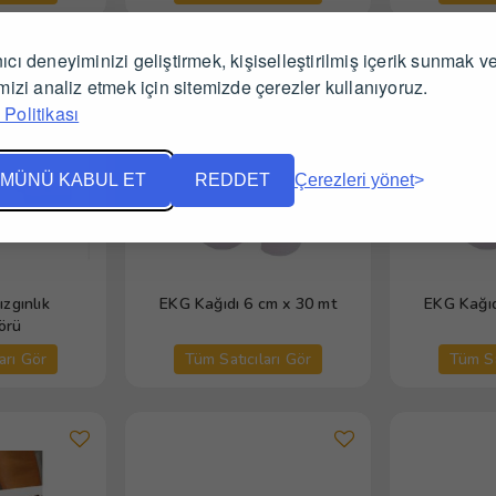
ıcı deneyiminizi geliştirmek, kişiselleştirilmiş içerik sunmak v
imizi analiz etmek için sitemizde çerezler kullanıyoruz.
Politikası
MÜNÜ KABUL ET
REDDET
Çerezleri yönet
zgınlık
EKG Kağıdı 6 cm x 30 mt
EKG Kağıd
örü
arı Gör
Tüm Satıcıları Gör
Tüm Sa