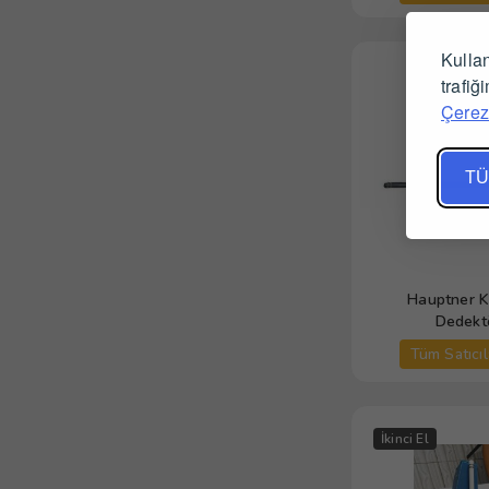
Kullan
trafiğ
Çerez 
TÜ
Hauptner Kı
Dedekt
Tüm Satıcıl
İkinci El