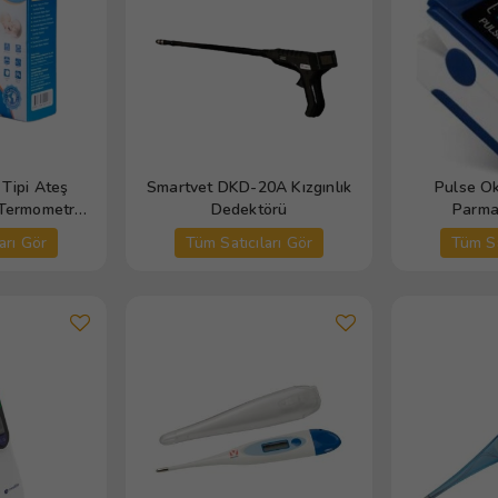
Tipi Ateş
Smartvet DKD-20A Kızgınlık
Pulse O
 Termometre
Dedektörü
Parma
)
arı Gör
Tüm Satıcıları Gör
Tüm Sa