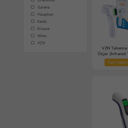
Draminski
Galena
Hauptner
Kerbl
Kruuse
Nİmo
VZN
VZN Tabanca 
Ölçer (İnfrared
F103
Tüm Satıcıl