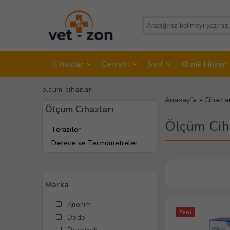
Cihazlar
Cerrahi
Sarf
Klinik Hijyen
olcum-cihazlari
Anasayfa
»
Cihazla
Ölçüm Cihazları
Ölçüm Ciha
Teraziler
Derece ve Termometreler
Marka
Anonim
Yeni
Dodo