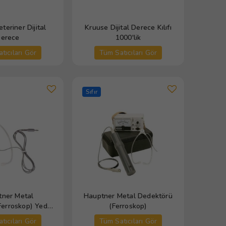
teriner Dijital
Kruuse Dijital Derece Kılıfı
erece
1000'lik
tıcıları Gör
Tüm Satıcıları Gör
Sıfır
tner Metal
Hauptner Metal Dedektörü
Ferroskop) Yedek
(Ferroskop)
teskobu
tıcıları Gör
Tüm Satıcıları Gör