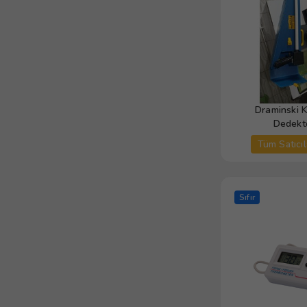
Draminski K
Dedekt
Tüm Satıcıl
Sıfır