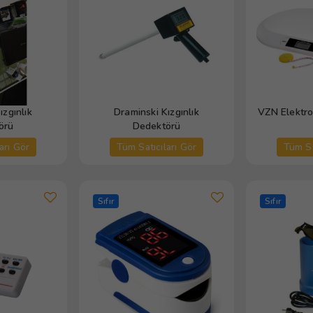
ızgınlık
Draminski Kızgınlık
VZN Elektro
örü
Dedektörü
arı Gör
Tüm Satıcıları Gör
Tüm Sa
Sıfır
Sıfır