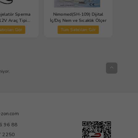
njelatör Sperma
Nimomed(SH-109) Dijital
12V Araç Tipi
İç/Dış Nem ve Sıcaklık Ölçer
anuel
tıcıları Gör
Tüm Satıcıları Gör
iyor.
-zon.com
6 96 88
 2250