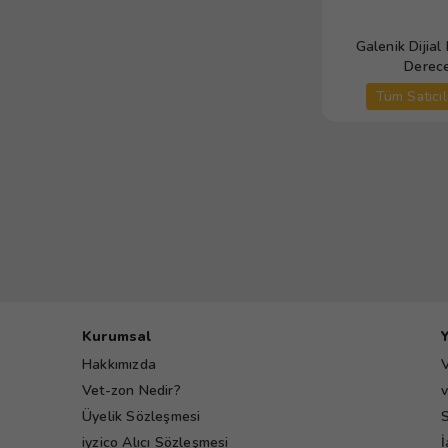
Galenik Dijial
Derece
Tüm Satıcıl
Kurumsal
Hakkımızda
V
Vet-zon Nedir?
v
Üyelik Sözleşmesi
S
iyzico Alıcı Sözleşmesi
İ