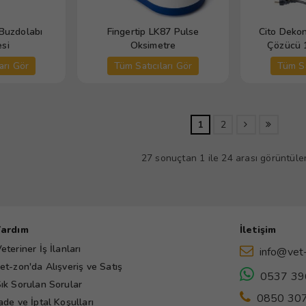
 Buzdolabı
Fingertip LK87 Pulse
Cito Deko
si
Oksimetre
Çözücü 
M
arı Gör
Tüm Satıcıları Gör
Tüm Sa
1
2
27 sonuçtan 1 ile 24 arası görüntülen
Yardım
İletişim
eteriner İş İlanları
info@vet
et-zon'da Alışveriş ve Satış
0537 39
ık Sorulan Sorular
0850 307
ade ve İptal Koşulları