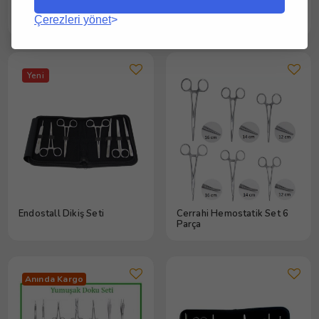
Ortopedi Seti 15
Mesitaş Cerrahi Set 7 Parça
Parça(Kapaklı Küvet
Çerezleri yönet
Hediye)
Yeni
Endostall Dikiş Seti
Cerrahi Hemostatik Set 6
Parça
Anında Kargo