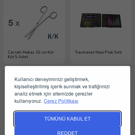
Cerrahi Makas 15 cm Küt
Travmavet Maxi Plak Seti
Küt 5 Adet
Kullanıcı deneyiminizi geliştirmek,
kişiselleştirilmiş içerik sunmak ve trafiğimizi
analiz etmek için sitemizde çerezler
kullanıyoruz.
Çerez Politikası
TÜMÜNÜ KABUL ET
REDDET