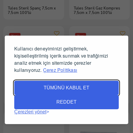
Tules Steril Spanç 7,5cm x
Tules Steril Gaz Kompres
7,5cm 100'lü
7,5cm x 7,5cm 100'lü
Yeni
Yeni
Kullanıcı deneyiminizi geliştirmek,
kişiselleştirilmiş içerik sunmak ve trafiğimizi
analiz etmek için sitemizde çerezler
kullanıyoruz.
Çerez Politikası
TÜMÜNÜ KABUL ET
Tules Spanç 7,5cm x 7,5cm
Tules Pamuklu Ped No-
8 Kat 500'lü
Steril 10cm x 20cm 100'lü
REDDET
Paket
Çerezleri yönet
Yeni