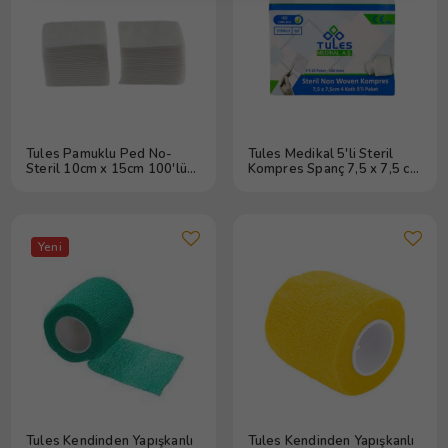
Tules Pamuklu Ped No-
Tules Medikal 5'li Steril
Steril 10cm x 15cm 100'lü
Kompres Spanç 7,5 x 7,5 cm
Paket
500 Adet(5 Kutu)
Yeni
Tules Kendinden Yapışkanlı
Tules Kendinden Yapışkanlı