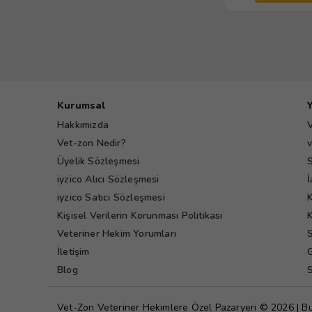
Kurumsal
Hakkımızda
V
Vet-zon Nedir?
v
Üyelik Sözleşmesi
S
iyzico Alıcı Sözleşmesi
İ
iyzico Satıcı Sözleşmesi
K
Kişisel Verilerin Korunması Politikası
K
Veteriner Hekim Yorumları
S
İletişim
G
Blog
S
Vet-Zon Veteriner Hekimlere Özel Pazaryeri © 2026 | B