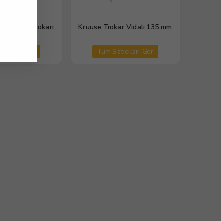
bomasum Trokarı
Kruuse Trokar Vidalı 135 mm
tıcıları Gör
Tüm Satıcıları Gör