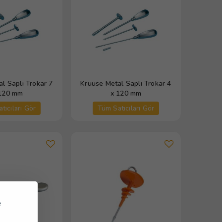
l Saplı Trokar 7
Kruuse Metal Saplı Trokar 4
120 mm
x 120 mm
tıcıları Gör
Tüm Satıcıları Gör
e