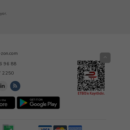
yor.
-zon.com
6 96 88
 2250