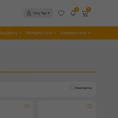
0
0
Giriş Yap
Büyükbaş
Kliniğiniz İçin
Kampanyalar
Stoktakiler