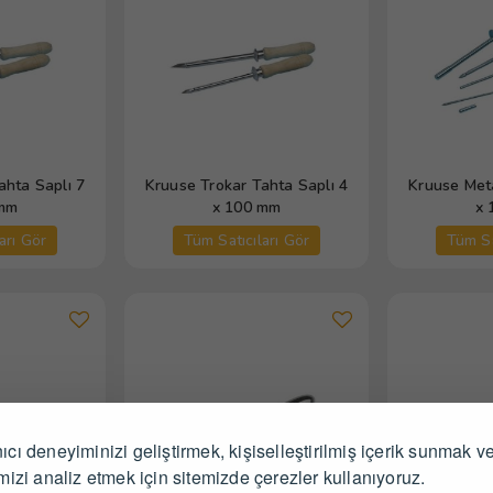
ahta Saplı 7
Kruuse Trokar Tahta Saplı 4
Kruuse Meta
 mm
x 100 mm
x 
arı Gör
Tüm Satıcıları Gör
Tüm Sa
ıcı deneyiminizi geliştirmek, kişiselleştirilmiş içerik sunmak v
imizi analiz etmek için sitemizde çerezler kullanıyoruz.