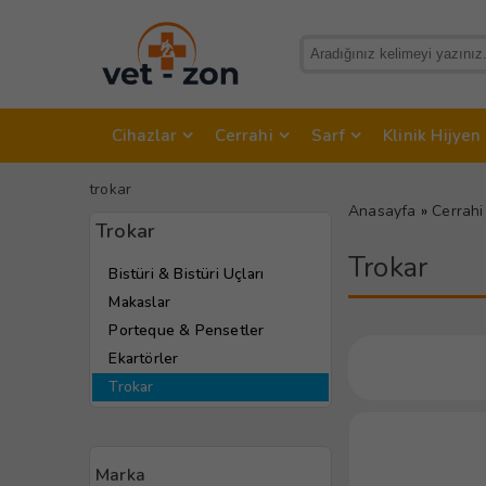
Cihazlar
Cerrahi
Sarf
Klinik Hijyen
trokar
Anasayfa
»
Cerrahi
Trokar
Trokar
Bistüri & Bistüri Uçları
Makaslar
Porteque & Pensetler
Ekartörler
Trokar
Marka