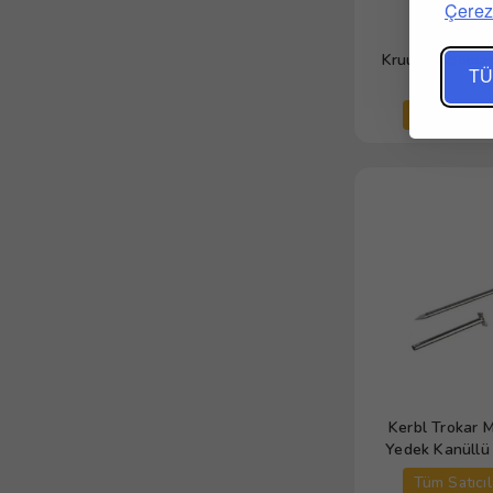
Çerez 
Kruuse Abomas
TÜ
Tüm Satıcıl
Kerbl Trokar M
Yedek Kanüll
Tüm Satıcıl