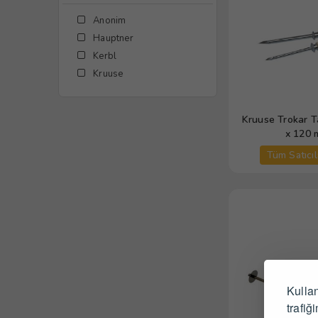
Anonim
Hauptner
Kerbl
Kruuse
Kruuse Trokar T
x 120
Tüm Satıcıl
Kullan
trafiğ