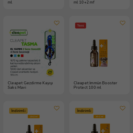
ml
ml 10+2 mf
Yeni
Cleapet Gezdirme Kayışı
Cleapet İmmün Booster
Saks Mavi
Protect 100 ml
İndirimli
İndirimli