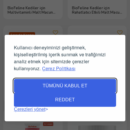
BioFeline Kediler için
BioFeline Kediler için
Multivitaminli Malt Macun
Rahatlatıcı Etkili Malt Macun
100 gr 12 Adet
100 gr 12 Adet
Anında Kargo
Kullanıcı deneyiminizi geliştirmek,
kişiselleştirilmiş içerik sunmak ve trafiğimizi
analiz etmek için sitemizde çerezler
kullanıyoruz.
Çerez Politikası
TÜMÜNÜ KABUL ET
BioFeline Kısır Kediler için
BioFeline Köpekler için
Malt Macun 100 gr 12 Adet
Biotinli Damla 50 ml 12
REDDET
Adet
Çerezleri yönet