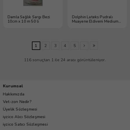
Damla Sağlık Sargı Bezi
Dolphin Lateks Pudralı
10cm x 10 m 50 li
Muayene Eldiveni Medium
100'lü 10 Kutu
1
2
3
4
5
116 sonuçtan 1 ile 24 arası görüntüleniyor.
Kurumsal
Hakkımızda
Vet-zon Nedir?
Üyelik Sözleşmesi
iyzico Alıcı Sözleşmesi
iyzico Satıcı Sözleşmesi