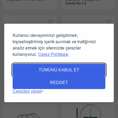
Sonda No:14
Kullanıcı deneyiminizi geliştirmek,
kişiselleştirilmiş içerik sunmak ve trafiğimizi
analiz etmek için sitemizde çerezler
kullanıyoruz.
Çerez Politikası
TÜMÜNÜ KABUL ET
Bıçakçılar Nazogastrik
Bıçakcılar Nazogastrik
Sonda No:16
Sonda No:8 Mavi
REDDET
Çerezleri yönet
Yeni
İndirimli