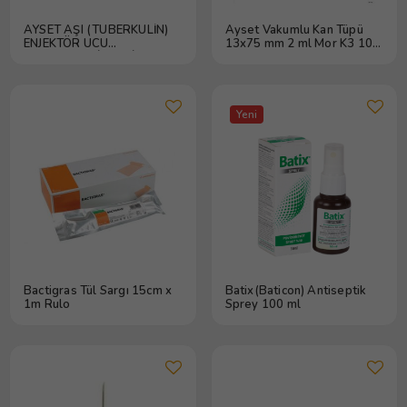
AYSET AŞI (TÜBERKÜLİN)
Ayset Vakumlu Kan Tüpü
ENJEKTÖR UCU
13x75 mm 2 ml Mor K3 100
KAHVERENGİ (50 LİK)
lü
Yeni
Bactigras Tül Sargı 15cm x
Batix(Baticon) Antiseptik
1m Rulo
Sprey 100 ml