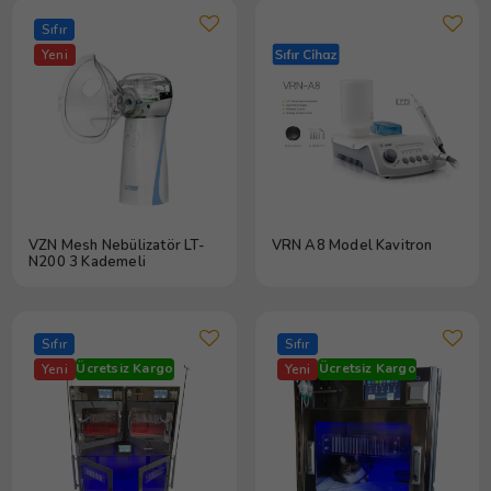
Sıfır
Yeni
VZN Mesh Nebülizatör LT-
VRN A8 Model Kavitron
N200 3 Kademeli
Sıfır
Sıfır
Ücretsiz Kargo
Ücretsiz Kargo
Yeni
Yeni