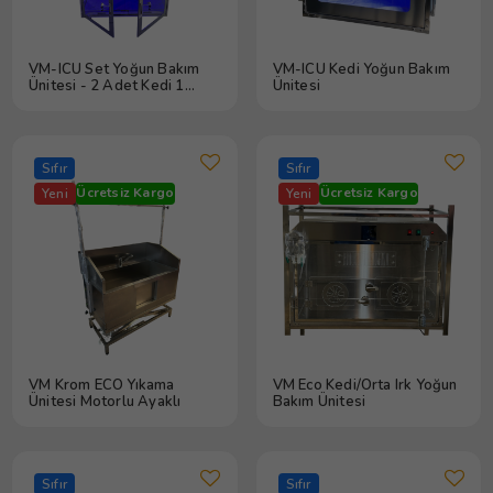
VM-ICU Set Yoğun Bakım
VM-ICU Kedi Yoğun Bakım
Ünitesi - 2 Adet Kedi 1
Ünitesi
Adet Köpek
Sıfır
Sıfır
Ücretsiz Kargo
Ücretsiz Kargo
Yeni
Yeni
VM Krom ECO Yıkama
VM Eco Kedi/Orta Irk Yoğun
Ünitesi Motorlu Ayaklı
Bakım Ünitesi
Sıfır
Sıfır