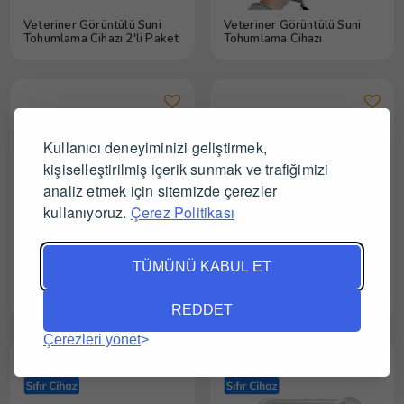
Veteriner Görüntülü Suni
Veteriner Görüntülü Suni
Tohumlama Cihazı 2'li Paket
Tohumlama Cihazı
Kullanıcı deneyiminizi geliştirmek,
kişiselleştirilmiş içerik sunmak ve trafiğimizi
analiz etmek için sitemizde çerezler
kullanıyoruz.
Çerez Politikası
TÜMÜNÜ KABUL ET
STR Serisi Masaüstü Buharlı
Smartvet Petbrooder 9x
Sterilizatör (Otoklav)
Pet Hayvan Yoğun Bakım
REDDET
Kabini
Çerezleri yönet