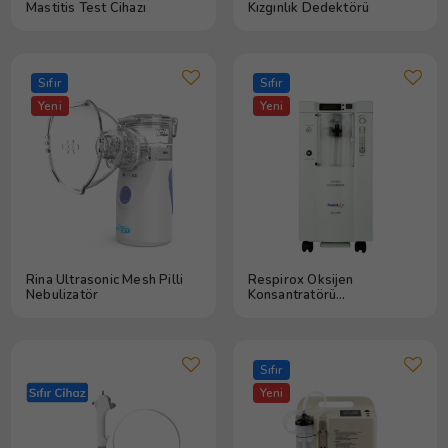
Mastitis Test Cihazı
Kızgınlık Dedektörü
Sıfır
Sıfır
Yeni
Yeni
Rina Ultrasonic Mesh Pilli
Respirox Oksijen
Nebulizatör
Konsantratörü
Nebulizatörlü Jlo-590l 5 lt
Sıfır
Yeni