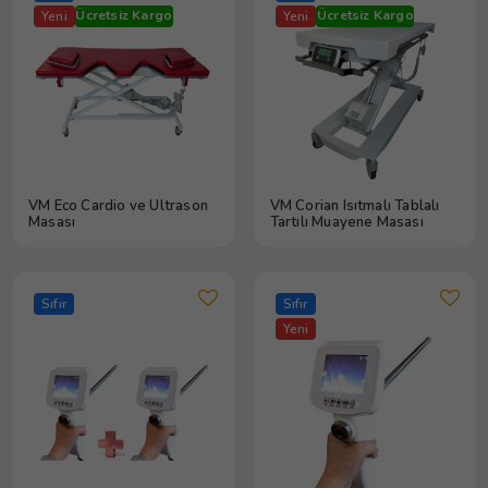
Ücretsiz Kargo
Ücretsiz Kargo
Yeni
Yeni
VM Eco Cardio ve Ultrason
VM Corian Isıtmalı Tablalı
Masası
Tartılı Muayene Masası
Sıfır
Sıfır
Yeni