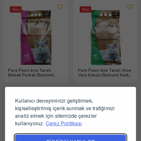
Yeni
Yeni
Pure Paws İnce Taneli
Pure Paws İnce Taneli Aloe
Bebek Pudralı Bentonit
Vera Kokulu Bentonit Kedi
Kedi Kumu 10 lt
Kumu 5 lt
Kullanıcı deneyiminizi geliştirmek,
Yeni
Yeni
kişiselleştirilmiş içerik sunmak ve trafiğimizi
analiz etmek için sitemizde çerezler
kullanıyoruz.
Çerez Politikası