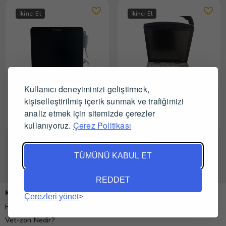
İkinci El
İkinci El
Kullanıcı deneyiminizi geliştirmek,
kişiselleştirilmiş içerik sunmak ve trafiğimizi
analiz etmek için sitemizde çerezler
Mindray Dp10Vet Ultrason
Mindray Dp10 Vet Ultrason
Cihazı
kullanıyoruz.
Çerez Politikası
6 sonuçtan 1 ile 6 arası görüntüleniyor.
TÜMÜNÜ KABUL ET
REDDET
Kurumsal
Çerezleri yönet
Hakkımızda
Vet-zon Nedir?