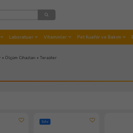
Laboratuar
Vitaminler
Pet Kuaför ve Bakım
r
»
Ölçüm Cihazları
»
Teraziler
Sıfır