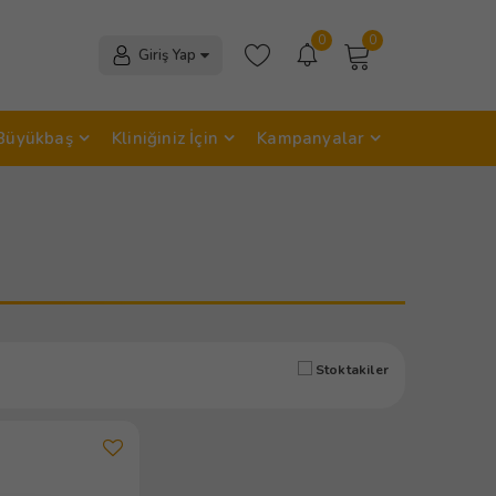
0
0
Giriş Yap
Büyükbaş
Kliniğiniz İçin
Kampanyalar
Stoktakiler