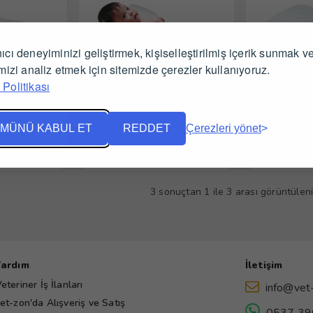
ıcı deneyiminizi geliştirmek, kişiselleştirilmiş içerik sunmak v
imizi analiz etmek için sitemizde çerezler kullanıyoruz.
Politikası
ebek Tartısı
Dodo Dijital Bebek Terazisi
Beurer By 
MÜNÜ KABUL ET
REDDET
Çerezleri yönet
arı Gör
Tüm Satıcıları Gör
Tüm Sa
3 sonuçtan 1 ile 3 arası görüntüleni
Yardım
İletişim
eteriner İş İlanları
info@vet
et-zon'da Alışveriş ve Satış
0537 39