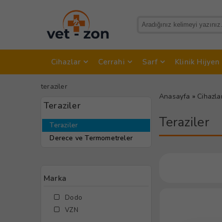
Cihazlar
Cerrahi
Sarf
Klinik Hijyen
teraziler
Anasayfa
»
Cihazla
Teraziler
Teraziler
Teraziler
Derece ve Termometreler
Marka
Dodo
VZN