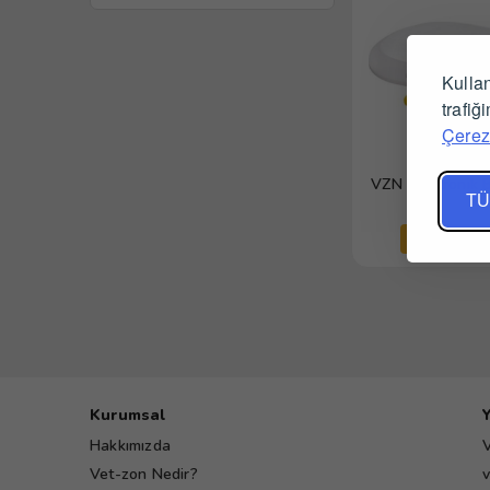
Kullan
trafiğ
Çerez 
VZN Elektronik B
TÜ
Tüm Satıcıl
Kurumsal
Hakkımızda
V
Vet-zon Nedir?
v