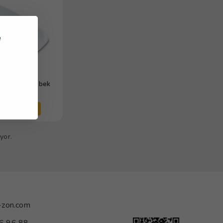
e
80 Dijital Bebek
Tartısı
tıcıları Gör
yor.
-zon.com
6 96 88