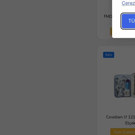
Çerez 
FMD-5000 Ligas
TÜ
Sealing S
Tüm Satıcıl
Sıfır
Covidien lf 12
Elçe
Tüm Satıcıl