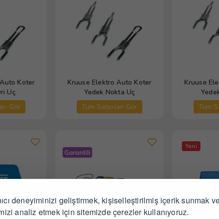
 Auto Koter
Kruuse Elektro Auto Koter
Kruuse Ele
ri Uç
Yedek Nokta Uç
Yedek
arı Gör
Tüm Satıcıları Gör
Tüm Sa
Yeni
ıcı deneyiminizi geliştirmek, kişiselleştirilmiş içerik sunmak v
imizi analiz etmek için sitemizde çerezler kullanıyoruz.