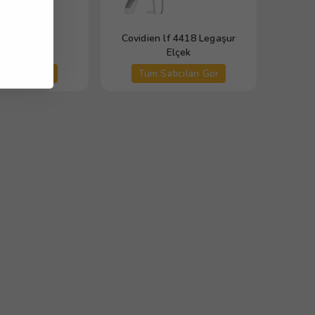
 Kostik Kit
Covidien lf 4418 Legaşur
Elçek
tıcıları Gör
Tüm Satıcıları Gör