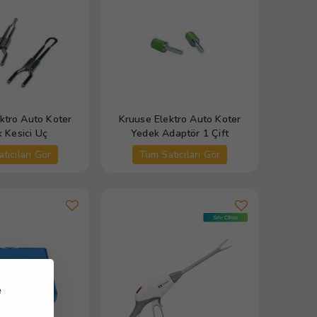
ktro Auto Koter
Kruuse Elektro Auto Koter
 Kesici Uç
Yedek Adaptör 1 Çift
tıcıları Gör
Tüm Satıcıları Gör
e