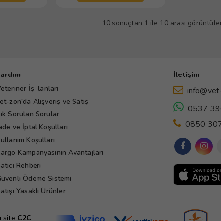
10 sonuçtan 1 ile 10 arası görüntülen
Yardım
İletişim
eteriner İş İlanları
info@vet
et-zon'da Alışveriş ve Satış
0537 39
ık Sorulan Sorular
0850 307
ade ve İptal Koşulları
ullanım Koşulları
argo Kampanyasının Avantajları
atıcı Rehberi
üvenli Ödeme Sistemi
atışı Yasaklı Ürünler
u site
C2C