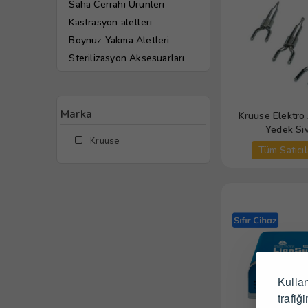
Saha Cerrahi Ürünleri
Kastrasyon aletleri
Boynuz Yakma Aletleri
Sterilizasyon Aksesuarları
Marka
Kruuse Elektro
Yedek Siv
Kruuse
Tüm Satıcıl
Kullan
trafiğ