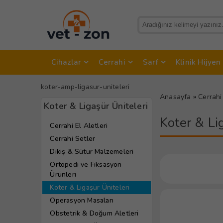
Cihazlar
Cerrahi
Sarf
Klinik Hijyen
koter-amp-ligasur-uniteleri
Anasayfa
»
Cerrahi
Koter & Ligaşür Üniteleri
Koter & Li
Cerrahi El Aletleri
Cerrahi Setler
Dikiş & Sütur Malzemeleri
Ortopedi ve Fiksasyon
Ürünleri
Koter & Ligaşür Üniteleri
Operasyon Masaları
Obstetrik & Doğum Aletleri