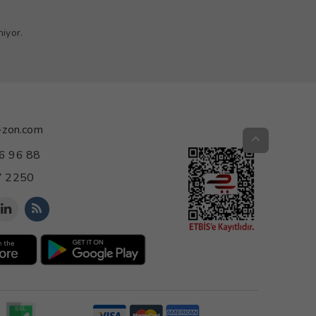
iyor.
-zon.com
6 96 88
 2250