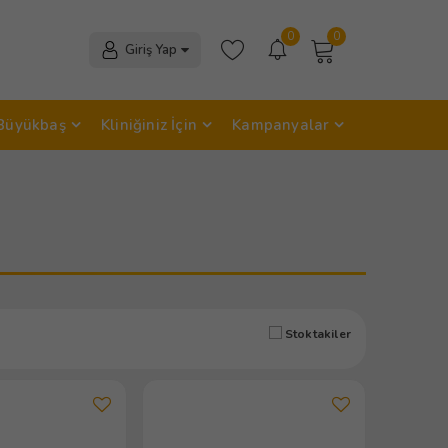
0
0
Giriş Yap
Büyükbaş
Kliniğiniz İçin
Kampanyalar
Stoktakiler