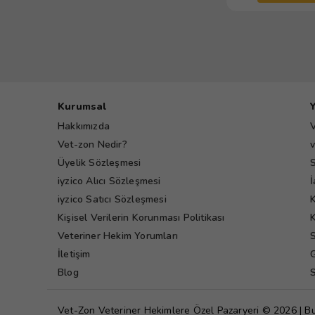
Kurumsal
Hakkımızda
V
Vet-zon Nedir?
v
Üyelik Sözleşmesi
S
iyzico Alıcı Sözleşmesi
İ
iyzico Satıcı Sözleşmesi
K
Kişisel Verilerin Korunması Politikası
K
Veteriner Hekim Yorumları
S
İletişim
G
Blog
S
Vet-Zon Veteriner Hekimlere Özel Pazaryeri © 2026 | B