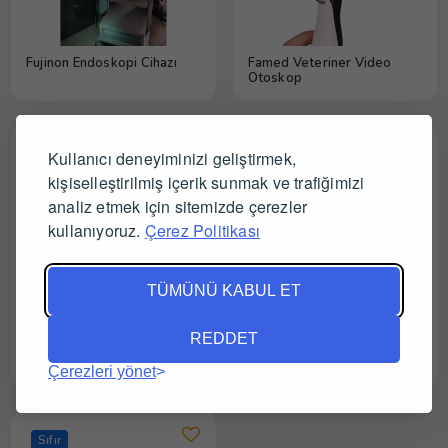
Fujinon Endoskopi Cihazı
Famed Veteriner Video
Otoskop
Sıfır
Sıfır
Kullanıcı deneyiminizi geliştirmek,
kişiselleştirilmiş içerik sunmak ve trafiğimizi
analiz etmek için sitemizde çerezler
kullanıyoruz.
Çerez Politikası
TÜMÜNÜ KABUL ET
REDDET
Cleber Flexible Mobil
Gowlands Veteriner
Video Endoskopi
Otoskop / Oftalmaskop
Çerezleri yönet
Cihazı(Küçük hayvanlar için)
Sıfır