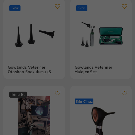
Sıfır
Sıfır
Gowlands Veteriner
Gowlands Veteriner
Otoskop Spekulumu (3
Halojen Set
Adet)
İkinci El