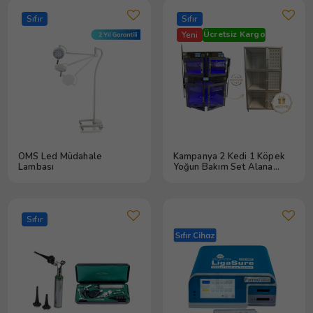
Sıfır
Sıfır
Ücretsiz Kargo
Yeni
ÖMS Led Müdahale
Kampanya 2 Kedi 1 Köpek
Lambası
Yoğun Bakım Set Alana
Kompozit 3'lü Kedi Kafesi
ve Yapay Zeka Desteği
Hediye!
Sıfır