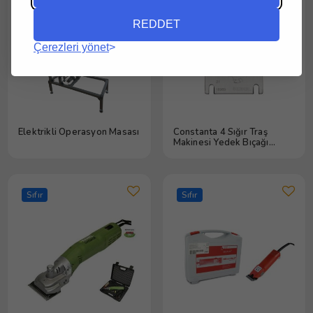
REDDET
Çerezleri yönet
Elektrikli Operasyon Masası
Constanta 4 Sığır Traş
Makinesi Yedek Bıçağı
23/21
Sıfır
Sıfır