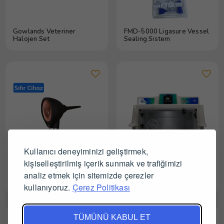
Gowlands Veteriner
FMD-5000 Ligasure Vessel
Halojen Set
Sealing Sistem
Kullanıcı deneyiminizi geliştirmek,
kişiselleştirilmiş içerik sunmak ve trafiğimizi
analiz etmek için sitemizde çerezler
Famed Veteriner Video
Espetcage ES400 Pro
Otoskop
İntelligent Yoğun Bakım
kullanıyoruz.
Çerez Politikası
Ünitesi
TÜMÜNÜ KABUL ET
Sıfır