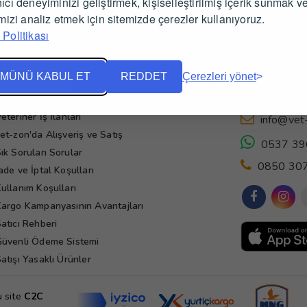
ıcı deneyiminizi geliştirmek, kişiselleştirilmiş içerik sunmak v
imizi analiz etmek için sitemizde çerezler kullanıyoruz.
Politikası
MÜNÜ KABUL ET
REDDET
Çerezleri yönet
Yardım
İletişim
eteriner İş İlanları
info@vet
et-zon'da Alışveriş ve Satış
0537 39
ık Sorulan Sorular
0850 307
ade ve İptal Koşulları
ullanım Koşulları
argo Kampanyasının Avantajları
atıcı Rehberi
üvenli Ödeme Sistemi
atışı Yasaklı Ürünler
u site
C2C