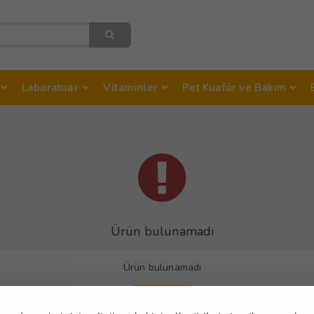
Laboratuar
Vitaminler
Pet Kuaför ve Bakım
Ürün bulunamadı
Ürün bulunamadı
Devam