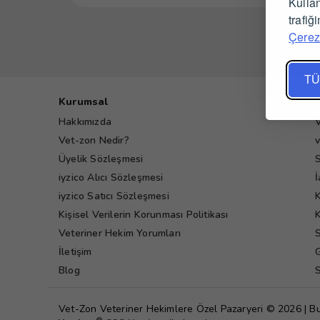
Kullan
trafiğ
Çerez 
TÜ
Kurumsal
Hakkımızda
V
Vet-zon Nedir?
v
Üyelik Sözleşmesi
S
iyzico Alıcı Sözleşmesi
İ
iyzico Satıcı Sözleşmesi
K
Kişisel Verilerin Korunması Politikası
K
Veteriner Hekim Yorumları
S
İletişim
G
Blog
S
Vet-Zon Veteriner Hekimlere Özel Pazaryeri © 2026 | B