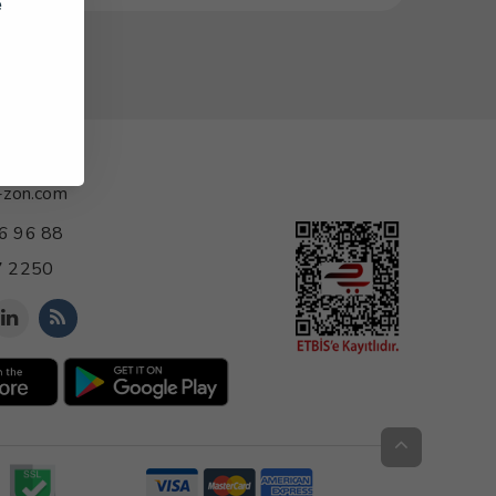
e
-zon.com
6 96 88
 2250