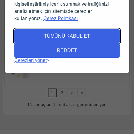
kişiselleştirilmiş içerik sunmak ve trafiğimizi
TTT Plastik Enjektör 20 ml Contalı 18G Pembe İğneli 1 Koli 
analiz etmek için sitemizde çerezler
( 900 Adet )
kullanıyoruz.
Çerez Politikası
TÜMÜNÜ KABUL ET
TTT Plastik Enjektör 10 ml Contalı 18G Pembe İğneli 1 Koli 
REDDET
( 1500 Adet )
Çerezleri yönet
1
2
11 sonuçtan 1 ile 8 arası görüntüleniyor.