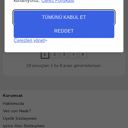
kullanıyoruz.
Çerez Politikası
TÜMÜNÜ KABUL ET
VM Eco Kedi/Orta Irk Yoğun Bakım Ünitesi
REDDET
Çerezleri yönet
1
2
3
18 sonuçtan 1 ile 8 arası görüntüleniyor.
Kurumsal
Hakkımızda
Vet-zon Nedir?
Üyelik Sözleşmesi
iyzico Alıcı Sözleşmesi