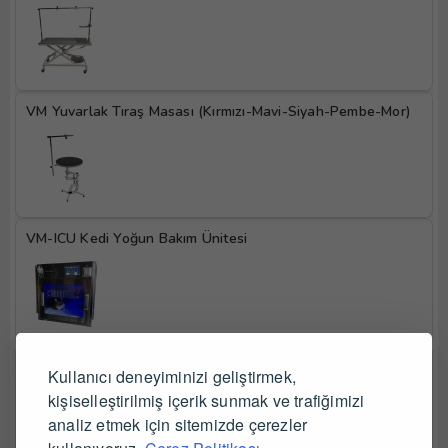
VM Yuvarlak Tıraş Masası (Kırmızı-Mavi-Siyah-Pembe-Mor)
VM-ICU Kedi Yoğun Bakım Ünitesi
VM-ICU Set Yoğun Bakım Ünitesi - 2 Adet Kedi 1 Adet 
Kullanıcı deneyiminizi geliştirmek,
Köpek
kişiselleştirilmiş içerik sunmak ve trafiğimizi
analiz etmek için sitemizde çerezler