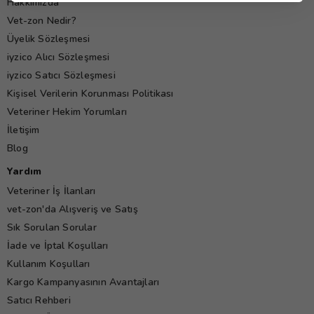
Hakkımızda
Vet-zon Nedir?
Üyelik Sözleşmesi
iyzico Alıcı Sözleşmesi
iyzico Satıcı Sözleşmesi
Kişisel Verilerin Korunması Politikası
Veteriner Hekim Yorumları
İletişim
Blog
Yardım
Veteriner İş İlanları
vet-zon'da Alışveriş ve Satış
Sık Sorulan Sorular
İade ve İptal Koşulları
Kullanım Koşulları
Kargo Kampanyasının Avantajları
Satıcı Rehberi