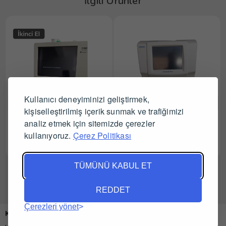
İlgili Ürünler
Kullanıcı deneyiminizi geliştirmek,
kişiselleştirilmiş içerik sunmak ve trafiğimizi
Mindray Bc 5000
Horiba Hemogram Cihazı
analiz etmek için sitemizde çerezler
Hemogram Cihazı
kullanıyoruz.
Çerez Politikası
Tüm Satıcıları Gör
Tüm Satıcıları Gör
TÜMÜNÜ KABUL ET
REDDET
Çerezleri yönet
Kurumsal