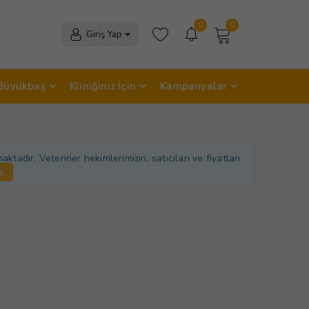
0
0
Giriş Yap
Büyükbaş
Kliniğiniz İçin
Kampanyalar
adır. Veteriner hekimlerimizin, satıcıları ve fiyatları
z.