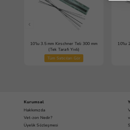
10'lu 3.5 mm Kirschner Teli 300 mm
10'lu 
(Tek Tarafı Yivli)
Tüm Satıcıları Gör
Kurumsal
Hakkımızda
V
Vet-zon Nedir?
v
Üyelik Sözleşmesi
S