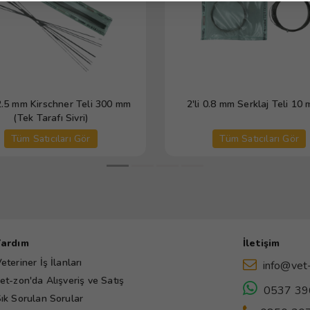
2.5 mm Kirschner Teli 300 mm
2'li 0.8 mm Serklaj Teli 10 
(Tek Tarafı Sivri)
Tüm Satıcıları Gör
Tüm Satıcıları Gör
Yardım
İletişim
eteriner İş İlanları
info@vet
et-zon'da Alışveriş ve Satış
0537 39
ık Sorulan Sorular