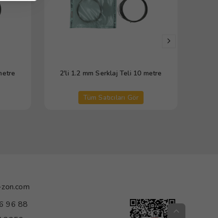
metre
2'li 1.2 mm Serklaj Teli 10 metre
10'lu
Tüm Satıcıları Gör
-zon.com
6 96 88