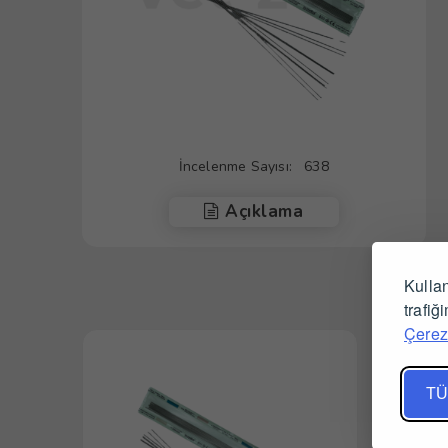
İncelenme Sayısı:
638
Açıklama
Kullan
trafiğ
Çerez 
TÜ