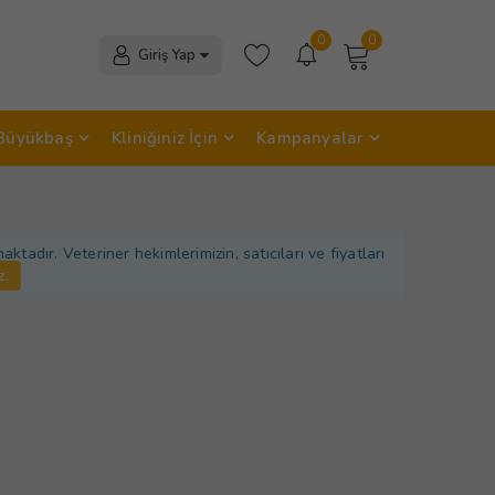
0
0
Giriş Yap
Büyükbaş
Kliniğiniz İçin
Kampanyalar
adır. Veteriner hekimlerimizin, satıcıları ve fiyatları
z.