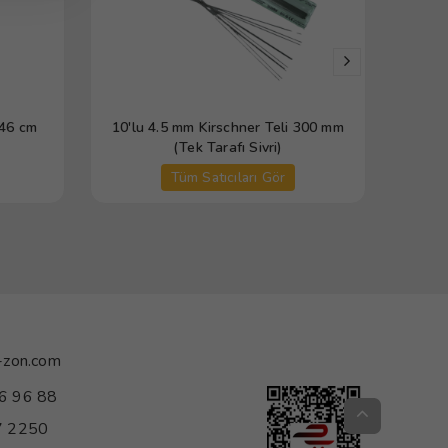
 46 cm
10'lu 4.5 mm Kirschner Teli 300 mm
Orto
(Tek Tarafı Sivri)
Tüm Satıcıları Gör
-zon.com
6 96 88
 2250