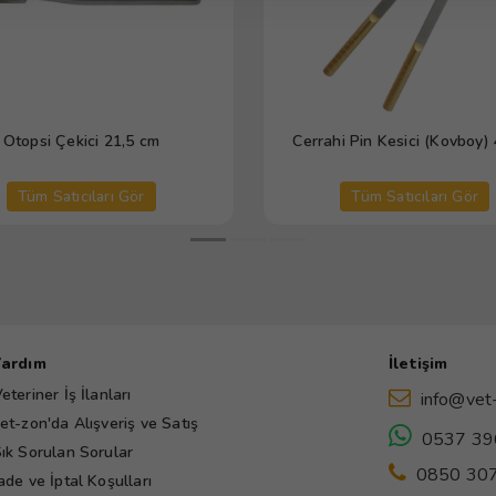
Otopsi Çekici 21,5 cm
Cerrahi Pin Kesici (Kovboy)
Tüm Satıcıları Gör
Tüm Satıcıları Gör
Yardım
İletişim
eteriner İş İlanları
info@vet
et-zon'da Alışveriş ve Satış
0537 39
ık Sorulan Sorular
0850 307
ade ve İptal Koşulları