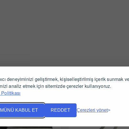
İlgili Ürünler
ıcı deneyiminizi geliştirmek, kişiselleştirilmiş içerik sunmak v
imizi analiz etmek için sitemizde çerezler kullanıyoruz.
Politikası
MÜNÜ KABUL ET
REDDET
Çerezleri yönet