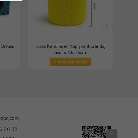
 Örtüsü
Tules Kendinden Yapışkanlı Bandaj
Tule
5cm x 4,5m Sarı
Spanç
Tüm Satıcıları Gör
-zon.com
6 96 88