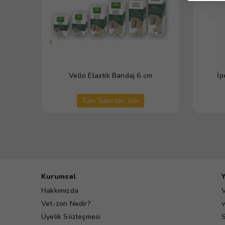
Vello Elastik Bandaj 6 cm
İp
Tüm Satıcıları Gör
Kurumsal
Hakkımızda
V
Vet-zon Nedir?
v
Üyelik Sözleşmesi
S