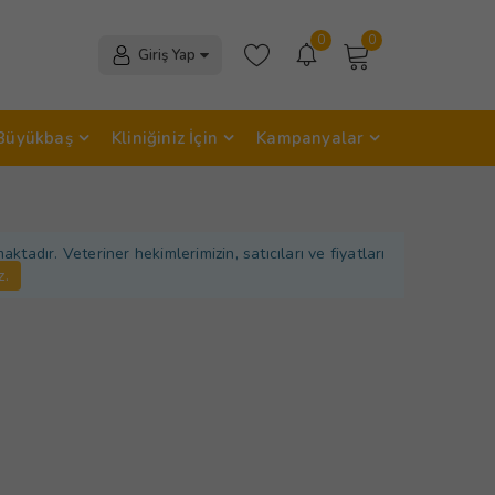
0
0
Giriş Yap
Büyükbaş
Kliniğiniz İçin
Kampanyalar
adır. Veteriner hekimlerimizin, satıcıları ve fiyatları
z.