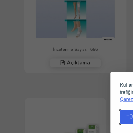
İncelenme Sayısı:
656
Açıklama
Kullan
trafiğ
Çerez 
TÜ