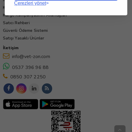
Çerezleri yönet
Kullanım Koşulları
Kargo Kampanyasının Avantajları
Satıcı Rehberi
Güvenli Ödeme Sistemi
Satışı Yasaklı Ürünler
İletişim
info@vet-zon.com
0537 396 96 88
0850 307 2250