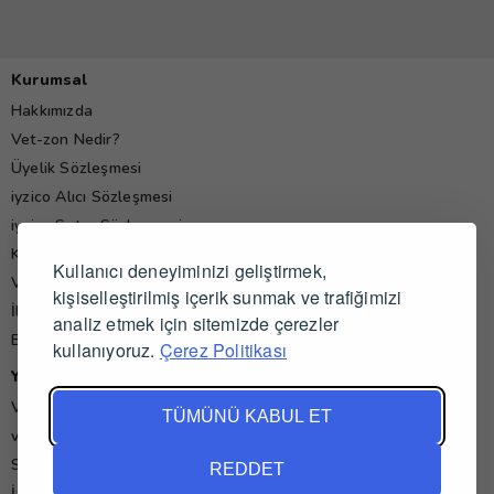
Kurumsal
Hakkımızda
Vet-zon Nedir?
Üyelik Sözleşmesi
iyzico Alıcı Sözleşmesi
iyzico Satıcı Sözleşmesi
Kişisel Verilerin Korunması Politikası
Kullanıcı deneyiminizi geliştirmek,
Veteriner Hekim Yorumları
kişiselleştirilmiş içerik sunmak ve trafiğimizi
İletişim
analiz etmek için sitemizde çerezler
Blog
kullanıyoruz.
Çerez Politikası
Yardım
Veteriner İş İlanları
TÜMÜNÜ KABUL ET
vet-zon'da Alışveriş ve Satış
Sık Sorulan Sorular
REDDET
İade ve İptal Koşulları