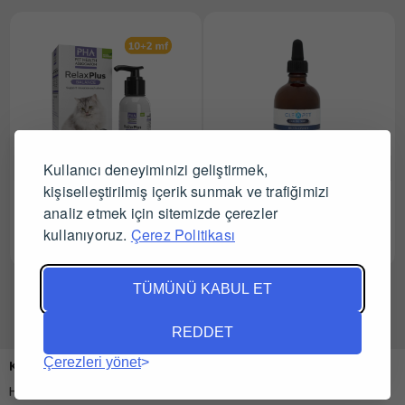
Kullanıcı deneyiminizi geliştirmek,
kişiselleştirilmiş içerik sunmak ve trafiğimizi
PHA RelaxPlus Balance
Cleapet Biotin Damla 100
analiz etmek için sitemizde çerezler
(Kediler için sakinleştirici)
ml
kullanıyoruz.
Çerez Politikası
100 ml 10+2 MF
Tüm Satıcıları Gör
Tüm Satıcıları Gör
TÜMÜNÜ KABUL ET
REDDET
Çerezleri yönet
Kurumsal
Hakkımızda