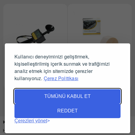
Kullanıcı deneyiminizi geliştirmek,
kişiselleştirilmiş içerik sunmak ve trafiğimizi
Draminsky Mastitis
Bovivet Meme Bandajı 6 cm
analiz etmek için sitemizde çerezler
Dedektörü 4Qmast
x 5 m
kullanıyoruz.
Çerez Politikası
Tüm Satıcıları Gör
Tüm Satıcıları Gör
TÜMÜNÜ KABUL ET
REDDET
Çerezleri yönet
Kurumsal
Hakkımızda