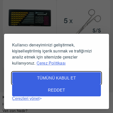
Kullanıcı deneyiminizi geliştirmek,
Mini-Midi Eko Ortopedi Seti
kişiselleştirilmiş içerik sunmak ve trafiğimizi
Cerrahi Makas 15 cm Sivri
Sivri 5 Adet
analiz etmek için sitemizde çerezler
kullanıyoruz.
Çerez Politikası
Tüm Satıcıları Gör
Tüm Satıcıları Gör
TÜMÜNÜ KABUL ET
REDDET
Kurumsal
Çerezleri yönet
Hakkımızda
Vet-zon Nedir?