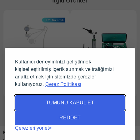
İlgili Ürünler
Kullanıcı deneyiminizi geliştirmek,
kişiselleştirilmiş içerik sunmak ve trafiğimizi
ÖMS Led Müdahale
Gowlands Veteriner
analiz etmek için sitemizde çerezler
Lambası
Halojen Set
kullanıyoruz.
Çerez Politikası
Tüm Satıcıları Gör
Tüm Satıcıları Gör
TÜMÜNÜ KABUL ET
REDDET
Çerezleri yönet
Kurumsal