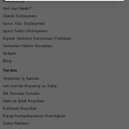
Hakkımızda
Vet-zon Nedir?
Üyelik Sözleşmesi
iyzico Alıcı Sözleşmesi
iyzico Satıcı Sözleşmesi
Kişisel Verilerin Korunması Politikası
Veteriner Hekim Yorumları
İletişim
Blog
Yardım
Veteriner İş İlanları
vet-zon'da Alışveriş ve Satış
Sık Sorulan Sorular
İade ve İptal Koşulları
Kullanım Koşulları
Kargo Kampanyasının Avantajları
Satıcı Rehberi