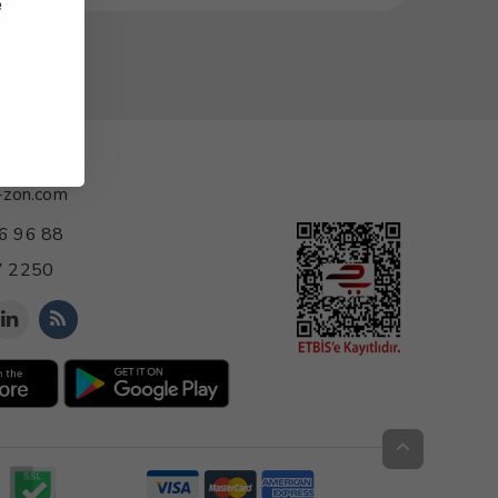
e
-zon.com
6 96 88
 2250