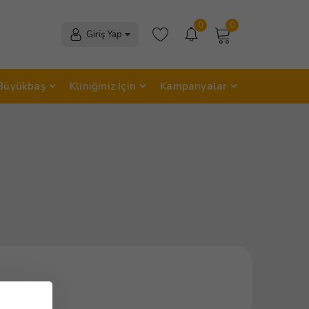
0
0
Giriş Yap
Büyükbaş
Kliniğiniz İçin
Kampanyalar