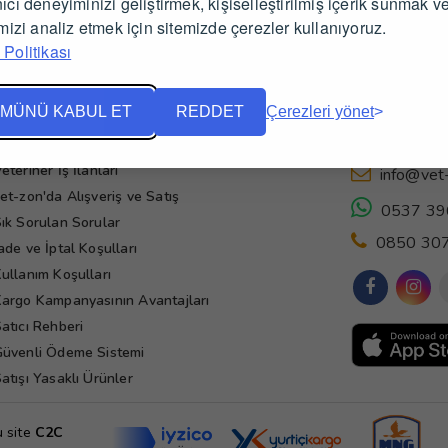
ıcı deneyiminizi geliştirmek, kişiselleştirilmiş içerik sunmak v
imizi analiz etmek için sitemizde çerezler kullanıyoruz.
Politikası
MÜNÜ KABUL ET
REDDET
Çerezleri yönet
Yardım
İletişim
eteriner İş İlanları
info@vet
et-zon'da Alışveriş ve Satış
0537 39
ık Sorulan Sorular
0850 307
ade ve İptal Koşulları
ullanım Koşulları
argo Kampanyasının Avantajları
atıcı Rehberi
üvenli Ödeme Sistemi
atışı Yasaklı Ürünler
u site
C2C