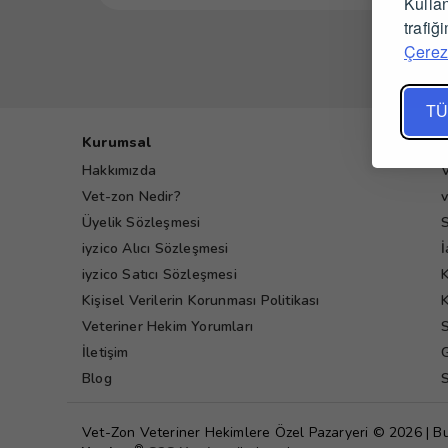
Kullan
trafiğ
Çerez 
TÜ
Kurumsal
Hakkımızda
V
Vet-zon Nedir?
v
Üyelik Sözleşmesi
S
iyzico Alıcı Sözleşmesi
İ
iyzico Satıcı Sözleşmesi
K
Kişisel Verilerin Korunması Politikası
K
Veteriner Hekim Yorumları
S
İletişim
G
Blog
S
Vet-Zon Veteriner Hekimlere Özel Pazaryeri © 2026 | B