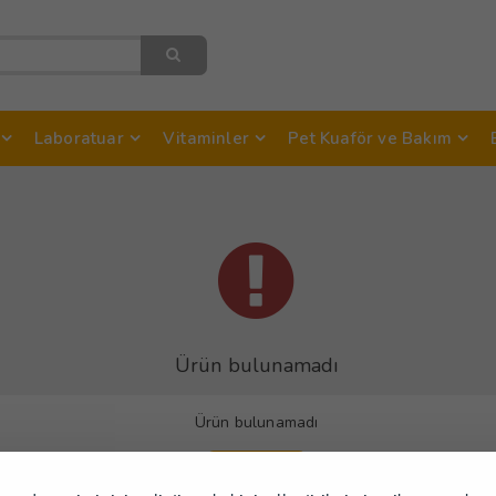
Laboratuar
Vitaminler
Pet Kuaför ve Bakım
Ürün bulunamadı
Ürün bulunamadı
Devam