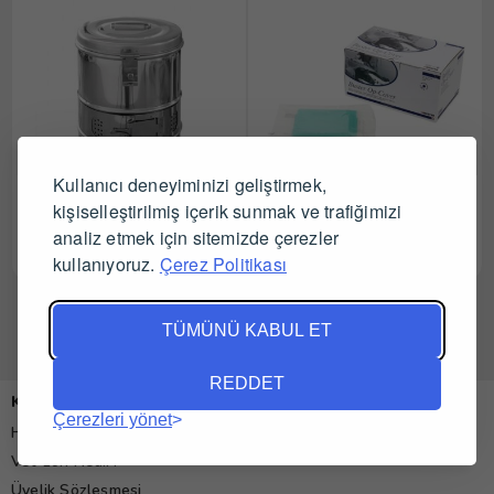
Kullanıcı deneyiminizi geliştirmek,
Trommel 19cm
Buster Serviyet Bezi 45 x
kişiselleştirilmiş içerik sunmak ve trafiğimizi
60cm
analiz etmek için sitemizde çerezler
Tüm Satıcıları Gör
Tüm Satıcıları Gör
kullanıyoruz.
Çerez Politikası
TÜMÜNÜ KABUL ET
REDDET
Kurumsal
Çerezleri yönet
Hakkımızda
Vet-zon Nedir?
Üyelik Sözleşmesi