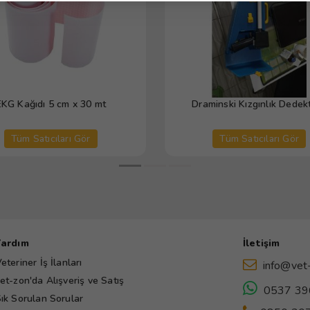
EKG Kağıdı 5 cm x 30 mt
Draminski Kızgınlık Dedek
Tüm Satıcıları Gör
Tüm Satıcıları Gör
Yardım
İletişim
eteriner İş İlanları
info@vet
et-zon'da Alışveriş ve Satış
0537 39
ık Sorulan Sorular