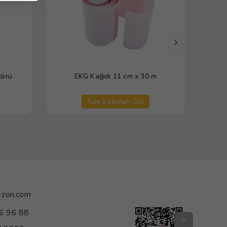
törü
EKG Kağidı 11 cm x 30 m
Dr
Tüm Satıcıları Gör
-zon.com
6 96 88