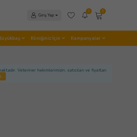
0
0
Giriş Yap
Büyükbaş
Kliniğiniz İçin
Kampanyalar
adır. Veteriner hekimlerimizin, satıcıları ve fiyatları
z.