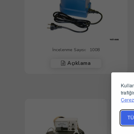
İncelenme Sayısı:
1008
Açıklama
Kullan
trafiğ
Çerez 
TÜ