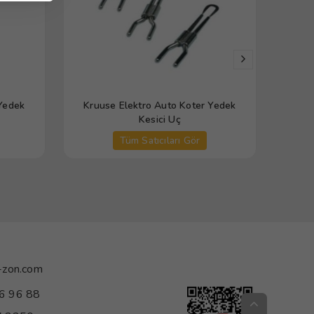
 Yedek
Kruuse Elektro Auto Koter Yedek
FMD-
Kesici Uç
Tüm Satıcıları Gör
-zon.com
6 96 88