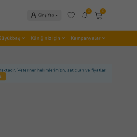
0
0
Giriş Yap
Büyükbaş
Kliniğiniz İçin
Kampanyalar
adır. Veteriner hekimlerimizin, satıcıları ve fiyatları
z.