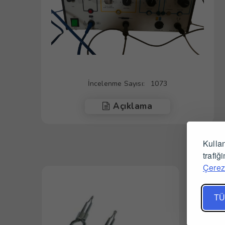
İncelenme Sayısı:
1073
Açıklama
Kullan
trafiğ
Çerez 
TÜ