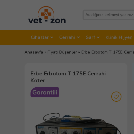
Cihazlar
Cerrahi
Sarf
Klinik Hijyen
Anasayfa
»
Fiyatı Düşenler
»
Erbe Erbotom T 175E Cerra
Erbe Erbotom T 175E Cerrahi
Koter