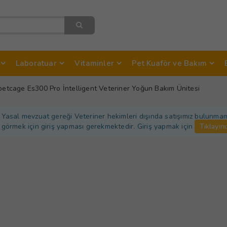
Laboratuar
Vitaminler
Pet Kuaför ve Bakım
petcage Es300 Pro İntelligent Veteriner Yoğun Bakım Ünitesi
Yasal mevzuat gereği Veteriner hekimleri dışında satışımız bulunmamakt
görmek için giriş yapması gerekmektedir. Giriş yapmak için
Tıklayını