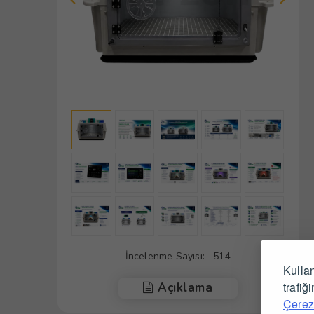
İncelenme Sayısı:
514
Kullan
trafiğ
Açıklama
Çerez 