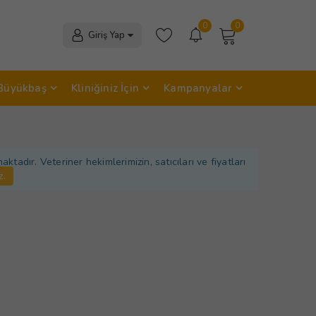
0
0
Giriş Yap
Büyükbaş
Kliniğiniz İçin
Kampanyalar
adır. Veteriner hekimlerimizin, satıcıları ve fiyatları
z.