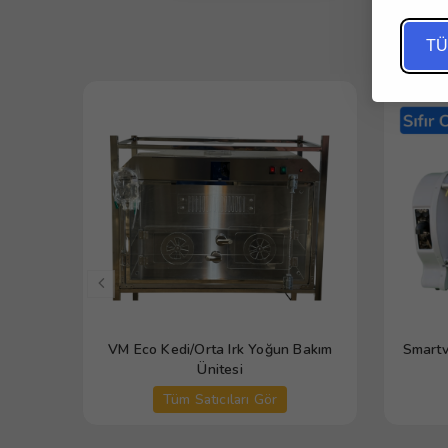
TÜ
VM Eco Kedi/Orta Irk Yoğun Bakım
Smartv
Ünitesi
Tüm Satıcıları Gör