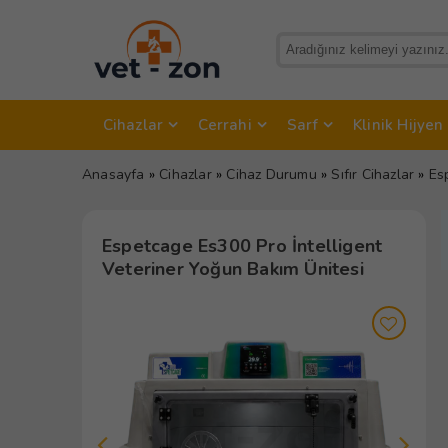
Cihazlar
Cerrahi
Sarf
Klinik Hijyen
Anasayfa
»
Cihazlar
»
Cihaz Durumu
»
Sıfır Cihazlar
»
Es
Espetcage Es300 Pro İntelligent
Veteriner Yoğun Bakım Ünitesi