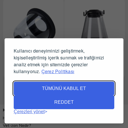
Kullanıcı deneyiminizi geliştirmek,
Kruuse Anestezi Maskesi
kişiselleştirilmiş içerik sunmak ve trafiğimizi
Kruuse Anestezi Maskesi
Kedi İçin Boyun Askısız 85
Small
analiz etmek için sitemizde çerezler
mm
kullanıyoruz.
Çerez Politikası
Tüm Satıcıları Gör
Tüm Satıcıları Gör
TÜMÜNÜ KABUL ET
REDDET
Kurumsal
Çerezleri yönet
Hakkımızda
Vet-zon Nedir?