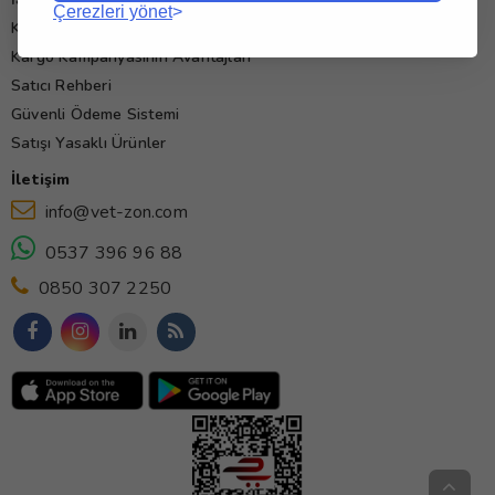
Çerezleri yönet
Kullanım Koşulları
Kargo Kampanyasının Avantajları
Satıcı Rehberi
Güvenli Ödeme Sistemi
Satışı Yasaklı Ürünler
İletişim
info@vet-zon.com
0537 396 96 88
0850 307 2250