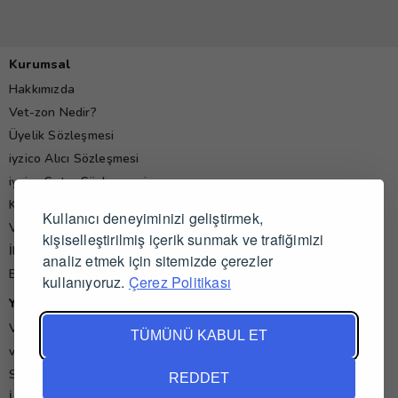
Kurumsal
Hakkımızda
Vet-zon Nedir?
Üyelik Sözleşmesi
iyzico Alıcı Sözleşmesi
iyzico Satıcı Sözleşmesi
Kişisel Verilerin Korunması Politikası
Kullanıcı deneyiminizi geliştirmek,
Veteriner Hekim Yorumları
kişiselleştirilmiş içerik sunmak ve trafiğimizi
İletişim
analiz etmek için sitemizde çerezler
Blog
kullanıyoruz.
Çerez Politikası
Yardım
Veteriner İş İlanları
TÜMÜNÜ KABUL ET
vet-zon'da Alışveriş ve Satış
Sık Sorulan Sorular
REDDET
İade ve İptal Koşulları