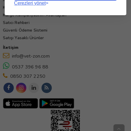
Çerezleri yönet
Kullanım Koşulları
Kargo Kampanyasının Avantajları
Satıcı Rehberi
Güvenli Ödeme Sistemi
Satışı Yasaklı Ürünler
İletişim
info@vet-zon.com
0537 396 96 88
0850 307 2250