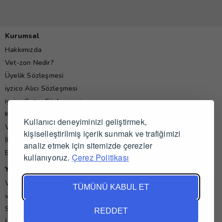
Kurumsal
Hakkımızda
Vet-zon Nedir?
Üyelik Sözleşmesi
iyzico Alıcı Sözleşmesi
iyzico Satıcı Sözleşmesi
Kişisel Verilerin Korunması Politikası
Kullanıcı deneyiminizi geliştirmek,
Veteriner Hekim Yorumları
kişiselleştirilmiş içerik sunmak ve trafiğimizi
İletişim
analiz etmek için sitemizde çerezler
Blog
kullanıyoruz.
Çerez Politikası
Yardım
Veteriner İş İlanları
TÜMÜNÜ KABUL ET
vet-zon'da Alışveriş ve Satış
Sık Sorulan Sorular
REDDET
İade ve İptal Koşulları