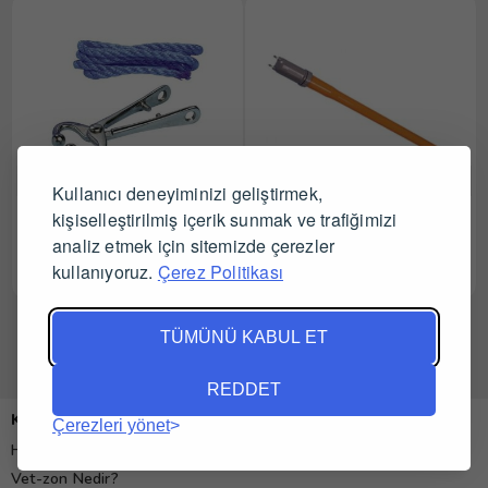
Kullanıcı deneyiminizi geliştirmek,
Kruuse Muşet İpli Model 20
kişiselleştirilmiş içerik sunmak ve trafiğimizi
Kruuse Üvendire Takma
cm
Aparatı
analiz etmek için sitemizde çerezler
kullanıyoruz.
Çerez Politikası
Tüm Satıcıları Gör
Tüm Satıcıları Gör
TÜMÜNÜ KABUL ET
REDDET
Kurumsal
Çerezleri yönet
Hakkımızda
Vet-zon Nedir?