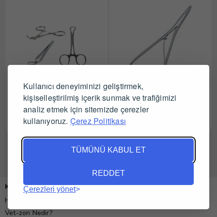
Kullanıcı deneyiminizi geliştirmek,
Kruuse Serviyet Pensi 13
kişiselleştirilmiş içerik sunmak ve trafiğimizi
Mathieu Portegü 14 cm
cm Backhaus Model
analiz etmek için sitemizde çerezler
kullanıyoruz.
Çerez Politikası
Tüm Satıcıları Gör
Tüm Satıcıları Gör
TÜMÜNÜ KABUL ET
REDDET
Kurumsal
Çerezleri yönet
Hakkımızda
Vet-zon Nedir?