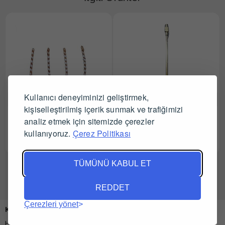
Kullanıcı deneyiminizi geliştirmek,
kişiselleştirilmiş içerik sunmak ve trafiğimizi
Kerbl 5,5 cm Katgütlü
Kruuse Metal Meme
analiz etmek için sitemizde çerezler
Meme Sondası 20'li
Sondası Enjektöre Takılır 2
kullanıyoruz.
Çerez Politikası
mm
Tüm Satıcıları Gör
Tüm Satıcıları Gör
TÜMÜNÜ KABUL ET
REDDET
Çerezleri yönet
Kurumsal
Hakkımızda