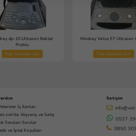
dray dp-10 Ultrason Rektal
Mindray Vetus E7 Ultrason 
Problu
Tüm Satıcıları Gör
Tüm Satıcıları Gör
Yardım
İletişim
eteriner İş İlanları
info@vet
et-zon'da Alışveriş ve Satış
0537 39
ık Sorulan Sorular
0850 307
ade ve İptal Koşulları