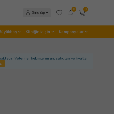
0
0
Giriş Yap
Büyükbaş
Kliniğiniz İçin
Kampanyalar
adır. Veteriner hekimlerimizin, satıcıları ve fiyatları
z.