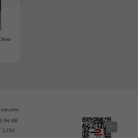
Cihazı
-zon.com
6 96 88
 2250