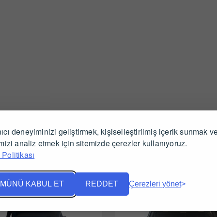
İlgili Ürünler
ıcı deneyiminizi geliştirmek, kişiselleştirilmiş içerik sunmak v
imizi analiz etmek için sitemizde çerezler kullanıyoruz.
Politikası
MÜNÜ KABUL ET
REDDET
Çerezleri yönet