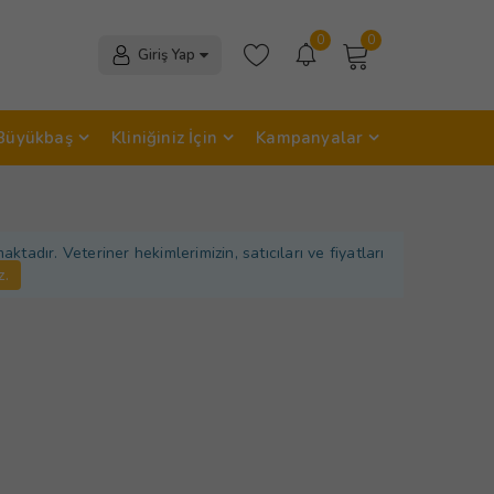
0
0
Giriş Yap
Büyükbaş
Kliniğiniz İçin
Kampanyalar
adır. Veteriner hekimlerimizin, satıcıları ve fiyatları
z.