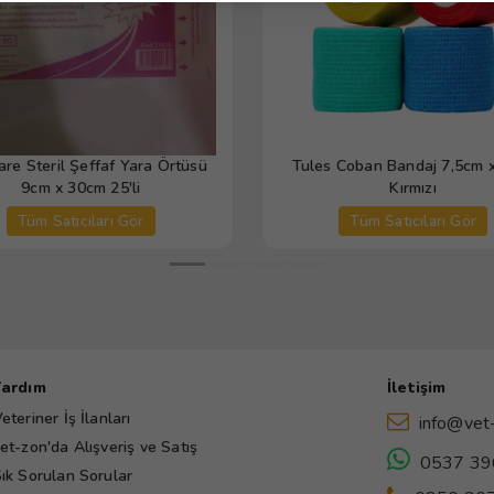
re Steril Şeffaf Yara Örtüsü
Tules Coban Bandaj 7,5cm 
9cm x 30cm 25'li
Kırmızı
Tüm Satıcıları Gör
Tüm Satıcıları Gör
Yardım
İletişim
eteriner İş İlanları
info@vet
et-zon'da Alışveriş ve Satış
0537 39
ık Sorulan Sorular