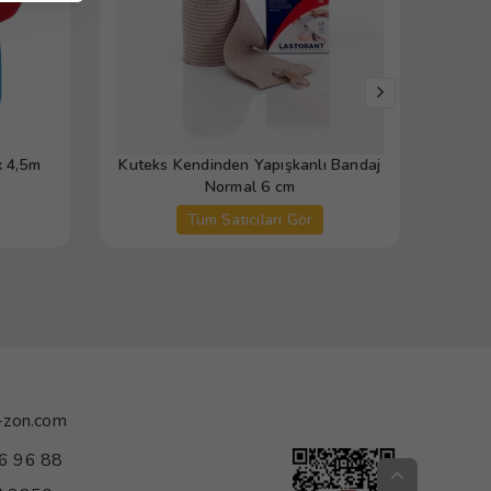
x 4,5m
Kuteks Kendinden Yapışkanlı Bandaj
Sent
Normal 6 cm
Tüm Satıcıları Gör
-zon.com
6 96 88