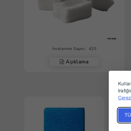
İncelenme Sayısı:
425
Açıklama
Kullan
trafiğ
Çerez 
TÜ