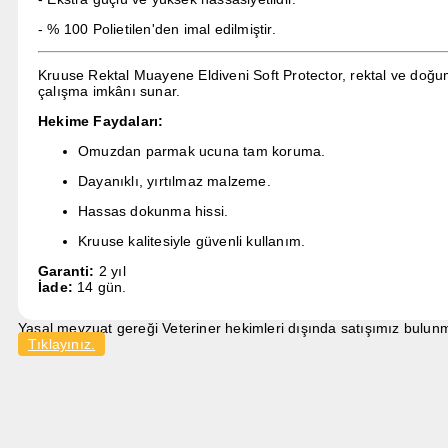
- % 100 Polietilen'den imal edilmiştir.
Kruuse Rektal Muayene Eldiveni Soft Protector, rektal ve doğum
çalışma imkânı sunar.
Hekime Faydaları:
Omuzdan parmak ucuna tam koruma.
Dayanıklı, yırtılmaz malzeme.
Hassas dokunma hissi.
Kruuse kalitesiyle güvenli kullanım.
Garanti:
2 yıl
İade:
14 gün.
Yasal mevzuat gereği Veteriner hekimleri dışında satışımız bulunma
Tıklayınız.