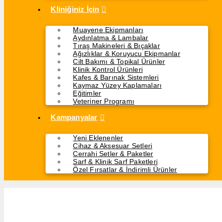
Kliniğiniz İçin
Muayene Ekipmanları
Aydınlatma & Lambalar
Tıraş Makineleri & Bıçaklar
Ağızlıklar & Koruyucu Ekipmanlar
Cilt Bakımı & Topikal Ürünler
Klinik Kontrol Ürünleri
Kafes & Barınak Sistemleri
Kaymaz Yüzey Kaplamaları
Eğitimler
Veteriner Programı
Kampanyalar
Yeni Eklenenler
Cihaz & Aksesuar Setleri
Cerrahi Setler & Paketler
Sarf & Klinik Sarf Paketleri
Özel Fırsatlar & İndirimli Ürünler