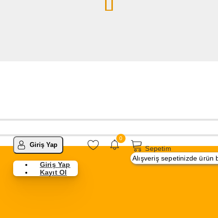
0
Giriş Yap
Sepetim
Alışveriş sepetinizde ürün
Giriş Yap
Kayıt Ol