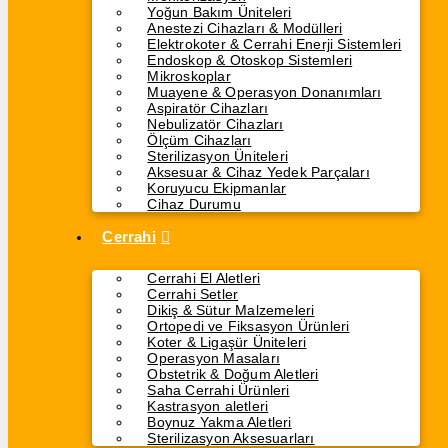
Yoğun Bakım Üniteleri
Anestezi Cihazları & Modülleri
Elektrokoter & Cerrahi Enerji Sistemleri
Endoskop & Otoskop Sistemleri
Mikroskoplar
Muayene & Operasyon Donanımları
Aspiratör Cihazları
Nebulizatör Cihazları
Ölçüm Cihazları
Sterilizasyon Üniteleri
Aksesuar & Cihaz Yedek Parçaları
Koruyucu Ekipmanlar
Cihaz Durumu
Cerrahi
Cerrahi El Aletleri
Cerrahi Setler
Dikiş & Sütur Malzemeleri
Ortopedi ve Fiksasyon Ürünleri
Koter & Ligaşür Üniteleri
Operasyon Masaları
Obstetrik & Doğum Aletleri
Saha Cerrahi Ürünleri
Kastrasyon aletleri
Boynuz Yakma Aletleri
Sterilizasyon Aksesuarları