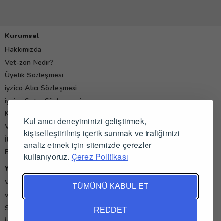
Kurumsal
Hakkımızda
Vet-zon Nedir?
Üyelik Sözleşmesi
iyzico Alıcı Sözleşmesi
iyzico Satıcı Sözleşmesi
Kişisel Verilerin Korunması Politikası
Kullanıcı deneyiminizi geliştirmek,
Veteriner Hekim Yorumları
kişiselleştirilmiş içerik sunmak ve trafiğimizi
İletişim
analiz etmek için sitemizde çerezler
Blog
kullanıyoruz.
Çerez Politikası
Yardım
Veteriner İş İlanları
TÜMÜNÜ KABUL ET
vet-zon'da Alışveriş ve Satış
Sık Sorulan Sorular
REDDET
İade ve İptal Koşulları