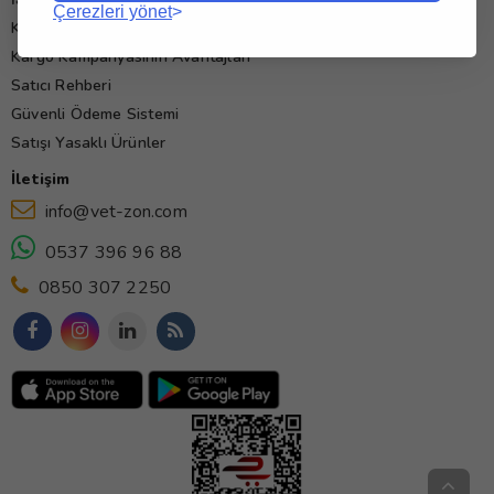
Çerezleri yönet
Kullanım Koşulları
Kargo Kampanyasının Avantajları
Satıcı Rehberi
Güvenli Ödeme Sistemi
Satışı Yasaklı Ürünler
İletişim
info@vet-zon.com
0537 396 96 88
0850 307 2250